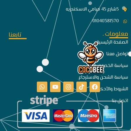
5شارع 45 ميامي الاسكندريه
01040381570
معلومات .
تابعنا
الصفحة الرئيسية
تواصل معنا
سياسة الخصوصية
سياسة الشحن والاسترجاع
الشروط والأحكام
اتصل بنا