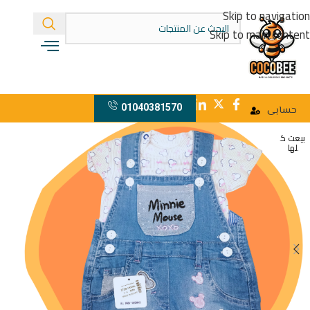
Skip to navigation
Skip to main content
01040381570
حسابى
بيعت ك
لها