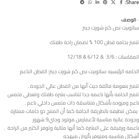
Share:
الوصف
سالوبيت نص كم شورت جينز
تتميز بخامه قطن 100 % لضمان راحة طفلك
المقاسات : 3/6 & 6/12 & 12/18
الخامه الرئيسيه :سالوبيت نص كم شورت جينز: القطن الناعم
تتميز بنعومة فائقة حيث أنها من القطن عالي الجودة .
تتميز الخامه بأنها ناعمه جدا لتناسب بشره طفلك وتعطي ملمس
ناعم ومزوده بأشكال متناسقة ذات ملمس داخلي ناعم .
يمكن تنظيفه بالطريقة الجافة كما أن المنتج ذو خامات ممتازة
وجودة عالية مناسبة لأعمارمن مولود وحتي9 شهور
ناعمة ورقيقة على البشرة كما أنها مثالية وتوفر الكثير من الراحة .
أشكال مناسبه ومتوفر بألوان مبهجه