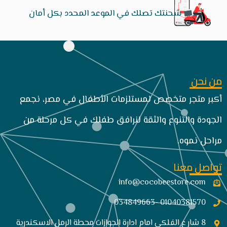
شحنتك تصلك في الموعد المحدد بكل أمان
من نحن
أكبر متجر متخصص لمستلزمات الأطفال في مصر، نجمع
الجودة والتنوع والثقة لنرافق طفلك في كل مرحلة من
مراحل نموه.
تواصل معنا
info@cocobeestore.com​
01040381570 -034849663
8 شار ع الفلكى امام ادارة الجوازات محطة الرمل الاسكندرية