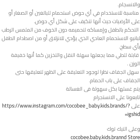
والانسجام.
مناسبة للاستخدام في أي حوض استحمام للبالغين أو الصغار أو
على الأرضيات حيث أنها تتكيف على شكل أي حوض.
التحكم بالطفل وإمساكه لتحميمه دون الخوف من الملمس الرطب
لبانيو الاستحمام العادي الذي يؤدي للانزلاق أو من اصطدام الطفل
بأي سطح.
قابلة للطي مما يجعلها سهلة النقل والتخزين كما أنها خفيفة
الوزن .
سهل الجفاف نظرا لوجود التعليقة على الظهر لتعليقها حتى
الجفاف على باب الحمام.
يتم غسلها بكل سهولة فى الغسالة
تابعونا على الانستجرام
على
https://www.instagram.com/cocobee_baby.kids.brands/?
igshid=
وعلى التيك توك
cocobee.baby.kids.brannd Store