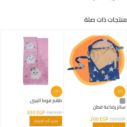
منتجات ذات صلة
-15%
-20%
طقم فوط للبيبي
ساتر رضاعة قطن
330
EGP
390
EGP
200
EGP
250
EGP
تحديد أحد الخيارات