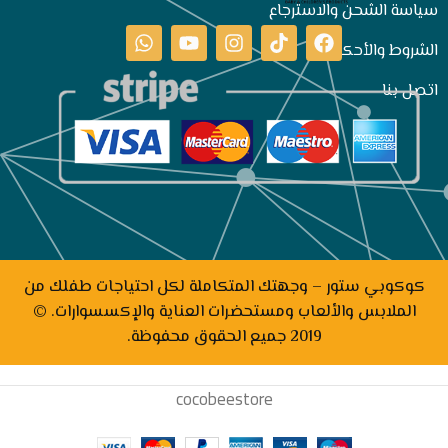
سياسة الشحن والاسترجاع
الشروط والأحكام
اتصل بنا
كوكوبي ستور – وجهتك المتكاملة لكل احتياجات طفلك من
الملابس والألعاب ومستحضرات العناية والإكسسوارات. ©
2019 جميع الحقوق محفوظة.
cocobeestore