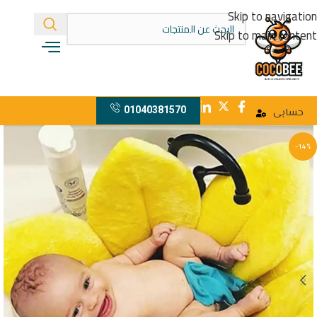
Skip to navigation
Skip to main content
01040381570
حسابى
-14%