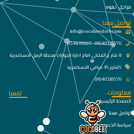
مراحل نموه.
تواصل معنا
info@cocobeestore.com​
01040381570 -034849663
8 شار ع الفلكى امام ادارة الجوازات محطة الرمل الاسكندرية
5شارع 45 ميامي الاسكندريه
01040381570
معلومات .
تابعنا
الصفحة الرئيسية
تواصل معنا
سياسة الخصوصية