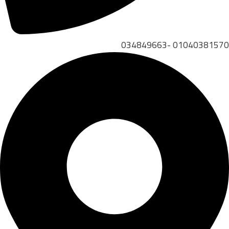
01040381570 -034849663