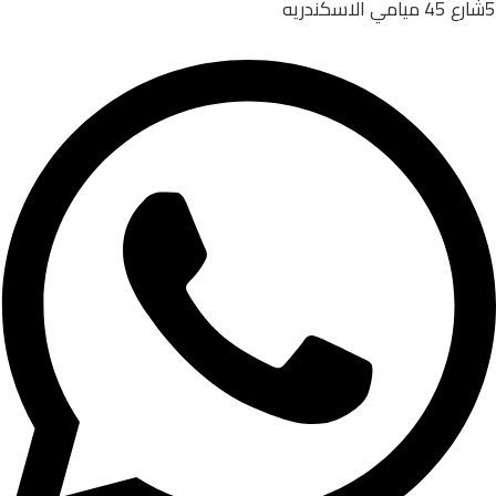
5شارع 45 ميامي الاسكندريه