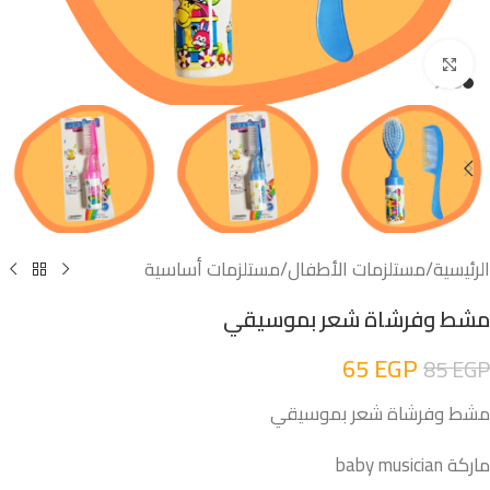
اضغط للتكبير
الرئيسية
/
مستلزمات الأطفال
/
مستلزمات أساسية
مشط وفرشاة شعر بموسيقي
65
EGP
85
EGP
مشط وفرشاة شعر بموسيقي
ماركة baby musician