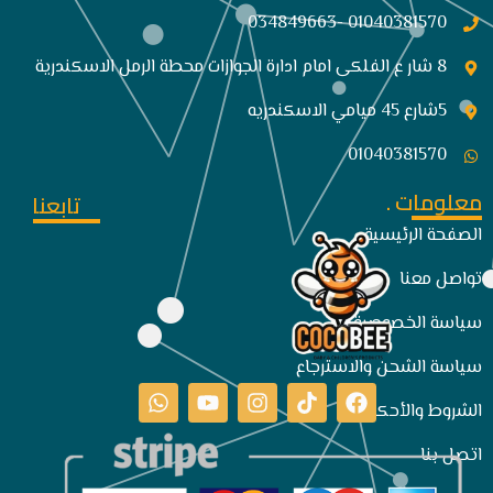
01040381570 -034849663
8 شار ع الفلكى امام ادارة الجوازات محطة الرمل الاسكندرية
5شارع 45 ميامي الاسكندريه
01040381570
معلومات .
تابعنا
الصفحة الرئيسية
تواصل معنا
سياسة الخصوصية
سياسة الشحن والاسترجاع
الشروط والأحكام
اتصل بنا