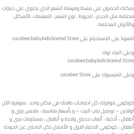
يمكنك الحصول علي مشط وفرشاة الشعر الذي يحتوي علي خيارات
مختلفة مثل الحجم ، الخيوط ، نوع الشعر ، التنعيمات ،الأشكال
والألوان المختلفة .
تابعونا على الانستجرام على cocobee.baby.kids.brannd Store
وعلى التيك توك
cocobee.baby.kids.brannd Store
وعلى الفيسبوك على cocobee Store
كوكوبي بتوفرلك كل احتياجات طفلك في مكان واحد . متوفرة الآن
اونلاين – توصيل لباب البيت – و بأسعار مناسبة ، ملابس بيبي و
أطفال ، أحذية ، ألعاب حديثي ولادة و أطفال ، مستلزمات بيبي و
أطفال ، كوكوبي الاختيار الاول و الأفضل لكل الباحثين عن الجودة