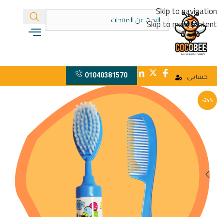
Skip to navigation
Skip to main content
01040381570
حسابى
-24%