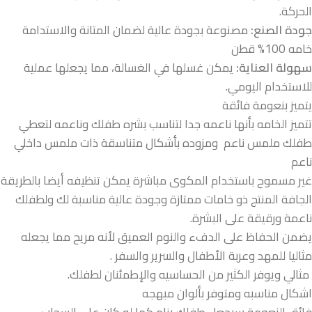
الحركة.
جودة الصنع:
مصنوعة بجودة عالية لضمان المتانة والاستدامة
خامه 100% قطن
سهولة العناية:
يمكن غسلها في الغسالة، مما يجعلها عملية
للاستخدام اليومي.
يتميز بنعومة فائقة
تتميز الخامه بأنها ناعمه جدا لتناسب بشره طفلك وناعمه لتعطي
طفلك ملمس ناعم ومزوده بأشكال متناسقة ذات ملمس داخلي
ناعم
غير مسموح باستخدام المكوى مباشرة يمكن تنظيفه أيضا بالطريقة
الجافة المنتج ذو خامات ممتازة وجودة عالية مناسبة لك ولطفلك
ناعمة ورقيقة على البشرة.
يضمن الحفاظ على الدفء والنوم العميق لأنه مريح مما يجعله
مثاليا للمهد وعربة الأطفال والسرير والسفر .
مثالي ويوفر الكثير من الحساسيه والإطمئنان لطفلك.
اشكال مناسبه ومتوفر بألوان مبهجه
فائق النعومة سيجعل طفلك ينام كما لو كان على السحاب.