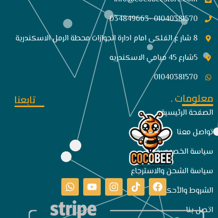
01040381570 -034849663
8 شار ع الفلكى امام ادارة الجوازات محطة الرمل الاسكندرية
5شارع 45 ميامي الاسكندريه
01040381570
معلومات .
تابعنا
الصفحة الرئيسية
تواصل معنا
سياسة الخصوصية
سياسة الشحن والاسترجاع
الشروط والأحكام
اتصل بنا