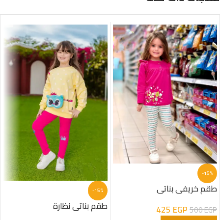
-15%
طقم خريفى بناتى
-15%
طقم بناتى نظارة
425
EGP
500
EGP