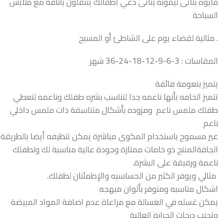
مايوه بناتى ليمونه بناتى دعي أطفالك يتنقلون بأناقة مع ملابس
السباحة
. مثالية لقضاء يوم على الشاطئ أو المسبح
المقاسات : 3-6-9-12-18-24-36 شهر
يتميز بنعومة فائقة
تتميز الخامه بأنها ناعمه جدا لتناسب بشره طفلك وناعمه لتعطي
طفلك ملمس ناعم ومزوده بأشكال متناسقة ذات ملمس داخلي
ناعم
غير مسموح باستخدام المكوى مباشرة يمكن تنظيفه أيضا بالطريقة
الجافةالمنتج ذو خامات ممتازة وجودة عالية مناسبة لك ولطفلك
ناعمة ورقيقة على البشرة.
مثالي ويوفر الكثير من الحساسيه والإطمئنان لطفلك.
اشكال مناسبه ومتوفر بألوان مبهجه
يمكن غسله في الغسالة مع مراعاة عدم اضافة المواد المبيضة
وتجنب درجات الحرارة العالية