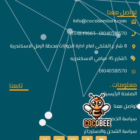
تواصل معنا
info@cocobeestore.com​
01040381570 -034849663
8 شار ع الفلكى امام ادارة الجوازات محطة الرمل الاسكندرية
5شارع 45 ميامي الاسكندريه
01040381570
معلومات .
تابعنا
الصفحة الرئيسية
تواصل معنا
سياسة الخصوصية
سياسة الشحن والاسترجاع