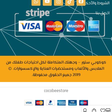
الشروط والأحكام
اتصل بنا
كوكوبي ستور – وجهتك المتكاملة لكل احتياجات طفلك من
الملابس والألعاب ومستحضرات العناية والإكسسوارات. ©
2019 جميع الحقوق محفوظة.
cocobeestore