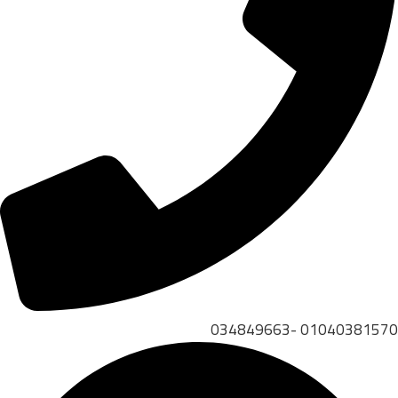
01040381570 -034849663