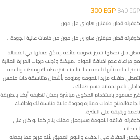
300
EGP
340
EGP
كوفرته قطن طبقتين هاواى فل مون
كوفرته قطن طبقتين هاواى فل مون من خامات عالية الجودة .
قطن دبل تجعلها تتميز بنعومة فائقة .يمكن غسلها في الغسالة
مع مراعاة عدم اضافة المواد المبيضة وتجنب درجات الحرارة العالية
تتميز الخامه بأنها ناعمه جدا لتناسب بشره طفلك ومبطنه وناعمه
لتعطي طفلك مزيد النعومه ومزوده بأشكال متناسقة ذات ملمس
داخلي ناعم لحمايه جسم طفلك .
غير مسموح باستخدام المكوى مباشرة يمكن تنظيفه أيضا بالطريقة
الجافةالمنتج خامات ممتازة وجودة عالية مناسبة لك ولطفلك
ناعمة ورقيقة على البشرة.
كوفرته فائقه النعومة وسيجعل طفلك ينام كما لو كان على
السحاب.
يضمن الحفاظ على الدفء والنوم العميق لأنه مريح مما يجعله