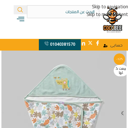
Skip to navigation
Skip to main content
01040381570
حسابى
-12%
بيعت ك
لها