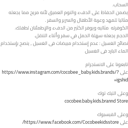
السحاب.
يضمن الحفاظ على الدفء والنوم العميق لأنه مريح مما يجعله
مثاليا للمهد وعربة الأطفال والسرير والسفر .
الكوفرته مثاليه ويوفر الكثير من الدفء والإطمئنان لطفلك.
الحجم يجعله سهلة الحمل في سفر وأثناء التنقل.
نصائح الغسيل : عدم إستخدام مبيضات فى الغسيل , ينصح بإستخدام
الماء البارد فى الغسيل
تابعونا على الانستجرام
على
https://www.instagram.com/cocobee_baby.kids.brands/?
igshid=
وعلى التيك توك
cocobee.baby.kids.brannd Store
وعلى الفيسبوك
على
https://www.facebook.com/Cocobeekidsstore/