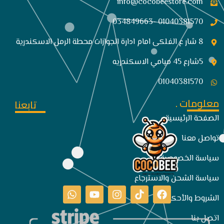
info@cocobeestore.com​
01040381570 -034849663
8 شار ع الفلكى امام ادارة الجوازات محطة الرمل الاسكندرية
5شارع 45 ميامي الاسكندريه
01040381570
معلومات .
تابعنا
الصفحة الرئيسية
تواصل معنا
سياسة الخصوصية
سياسة الشحن والاسترجاع
الشروط والأحكام
اتصل بنا