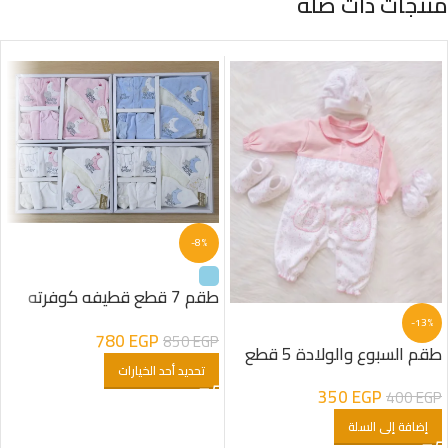
منتجات ذات صلة
-8%
طقم 7 قطع قطيفه كوفرته
مبطنه فرو شكل هلال اولادى
-13%
780
EGP
850
EGP
طقم السبوع والولادة 5 قطع
تحديد أحد الخيارات
قطن شكل ارنب مطبوع
350
EGP
400
EGP
إضافة إلى السلة