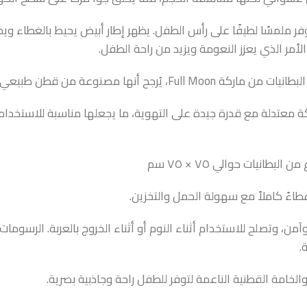
ر ملمسًا لطيفًا على رأس الطفل. يظهر إطار أبيض يحيط بالغطاء ويمتد
لأمر الذي يعزز النعومة ويزيد من راحة الطفل.
وعة من قطن طبيعي ١٠٠ ٪ بطبقتين
تدلة مع قدرة جيدة على التهوية، ما يجعلها مناسبة للاستخدام في
نيات حوالي ٧٥ × ٧٥ سم
اءً كاملاً مع سهولة الحمل والتخزين.
وتصلح للاستخدام أثناء النوم أو أثناء الخروج بالعربة. الرسومات المر
.
والخامة القطنية الناعمة لتوفر للطفل راحة وجاذبية بصرية.