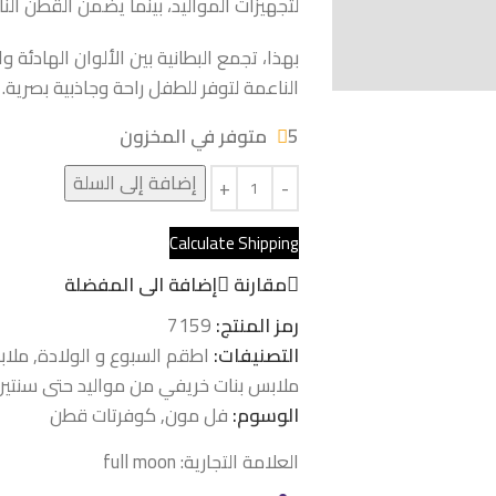
لتجهيزات المواليد، بينما يضمن القطن ال
بهذا، تجمع البطانية بين الألوان الهادئة
الناعمة لتوفر للطفل راحة وجاذبية بصرية.
5 متوفر في المخزون
إضافة إلى السلة
Calculate Shipping
مقارنة
إضافة الى المفضلة
رمز المنتج:
7159
التصنيفات:
اطقم السبوع و الولادة
,
ملاب
ملابس بنات خريفي من مواليد حتى سنتين
الوسوم:
فل مون
,
كوفرتات قطن
العلامة التجارية:
full moon