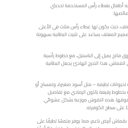
 أطفال بغطاء رأس المستخدمة لحديثي
صائصها:
لف، حيث يكون لها غطاء رأس مثلث في الأعلى
ميم المغلف يساعد على تثبيت البطانية بسهولة
أزرق فاتح يميل إلى الباستيل، مع خطوط رأسية
ى القماش. هذا التدرج الهادئ يجعل البطانية
لحيوانات لطيفة – مثل أسود صغيرة، وتمساح أو
 بخطوط رفيعة باللون الرمادي مع تفاصيل
ات) فوقها. هذه النقوش موزعة بشكل عشوائي
ًا على سطح الكوفرته.
 بقماش أبيض ناعم، مما يوفر ملمسًا لطيفًا على