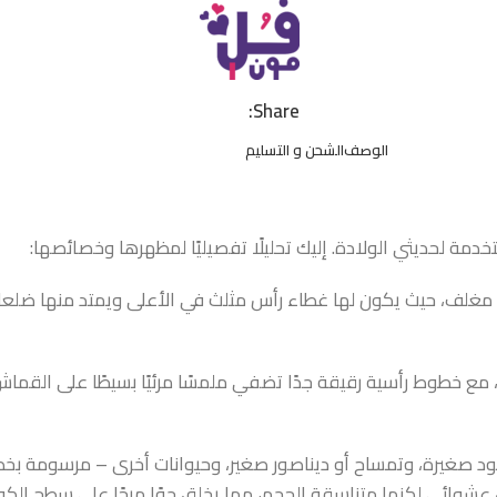
Share:
الوصف
الشحن و التسليم
 لحديثي الولادة. إليك تحليلًا تفصيليًا لمظهرها وخصائصها:
مغلف، حيث يكون لها غطاء رأس مثلث في الأعلى ويمتد منها ضلعا
ل، مع خطوط رأسية رقيقة جدًا تضفي ملمسًا مرئيًا بسيطًا على القماش
د صغيرة، وتمساح أو ديناصور صغير، وحيوانات أخرى – مرسومة بخطو
عشوائي لكنها متناسقة الحجم، مما يخلق جوًا مرحًا على سطح الكوف