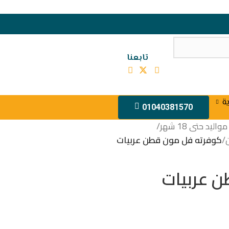
تابعنا
ة
01040381570
يد حتى 18 شهر
/
/
كوفرته فل مون قطن عربيات
 عربيات