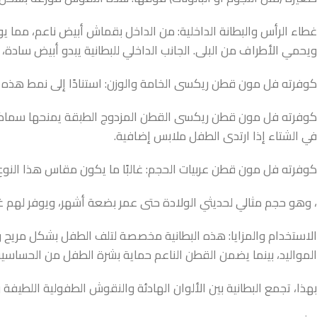
غطاء الرأس والبطانة الداخلية: من الداخل بقماش أبيض ناعم، مما يوف
ويحمي الأطراف من البلى. الجانب الداخلي للبطانية يبدو أبيض سادة، ا
كوفرته فل مون قطن ريكسى الخامة والوزن: استنادًا إلى نمط هذه البطانيات من ماركة Full Moon، يُرجح أنها مصن
كوفرته فل مون قطن ريكسى القطن المزدوج الطبقة يمنحها سماكة مع
في الشتاء إذا ارتدى الطفل ملابس إضافية.
كوفرته فل مون قطن عربيات الحجم: غالبًا ما يكون مقاس هذا النوع من البطا
، وهو حجم مثالي لحديثي الولادة حتى عمر بضعة أشهر، ويوفر لهم غط
الاستخدام والمزايا: هذه البطانية مخصصة لتلف الطفل بشكل مريح وآمن، 
المواليد، بينما يضمن القطن الناعم حماية بشرة الطفل من الحساسية
بهذا، تجمع البطانية بين الألوان الهادئة والنقوش الطفولية اللطيفة 