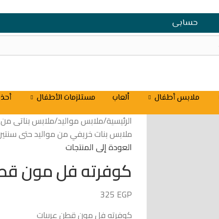
حسابى
ملابس أطفال
اْلعاب
مستلزمات الأطفال
أحذي
الرئيسية
/
ملابس مواليد
/
ملابس بناتى من موال
ملابس بنات خريفي من مواليد حتى سنتين
العودة إلى المنتجات
كوفرته فل مون قطن
325
EGP
كوفرته فل مون قطن عربيات