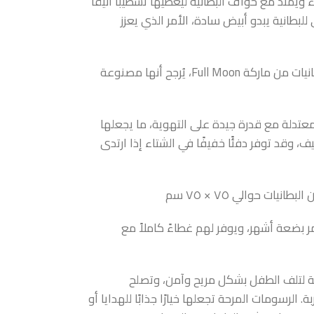
ويمتد مع حواف البطانية ليعطيها تشطيبًا أنيقًا
لبطانية يبدو أبيض سادة، الأمر الذي يعزز
الخامة والوزن: استنادًا إلى نمط هذه البطانيات من ماركة Full Moon، يُرجح أنها مصنوعة
عتدلة مع قدرة جيدة على التهوية، ما يجعلها
 وقد توفر دفئًا خفيفًا في الشتاء إذا ارتدى
يات حوالي ٧٥ × ٧٥ سم
 بضعة أشهر، ويوفر لهم غطاءً كاملاً مع
صة لتلف الطفل بشكل مريح وآمن، وتصلح
بة. الرسومات المرحة تجعلها خيارًا جذابًا للهدايا أو