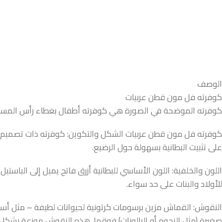
الوصف
كوفرته فل مون قطن عربيات
كوفرته الموضحة في الصورة هي كوفرته أطفال بغطاء رأس المستخدمة
كوفرته فل مون قطن عربيات الشكل والتكوين: كوفرته ذات تصميم 
على تثبيت البطانية بسهولة حول الرضيع.
اللون والخلفية: اللون الأساسي للبطانية أزرق فاتح يميل إلى الباستي
للأولاد والبنات على حد سواء.
النقوش: القماش مزين برسومات كرتونية لحيوانات لطيفة – مثل أسو
صغيرة (مثل النجوم أو البالونات) فوقها. هذه النقوش موزعة بشكل 