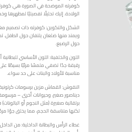
كوفرته الموضحة في الصورة هي كوفرته
الولادة. إليك تحليلًا تفصيليًا لمظهرها وخ
الشكل والتكوين: كوفرته ذات تصميم مغ
ويمتد منها ضلعان يلتفان حول الطفل. تص
حول الرضيع.
اللون والخلفية: اللون الأساسي للبطانية 
رقيقة جدًا تضفي ملمسًا مرئيًا بسيطًا عل
مناسبة للأولاد والبنات على حد سواء.
النقوش: القماش مزين برسومات كرتونية 
ديناصور صغير، وحيوانات أخرى – مرسومة
برتقالية صغيرة (مثل النجوم أو البالون
لكنها متناسقة الحجم، مما يخلق جوًا مرح
غطاء الرأس والبطانة الداخلية: من الداخل