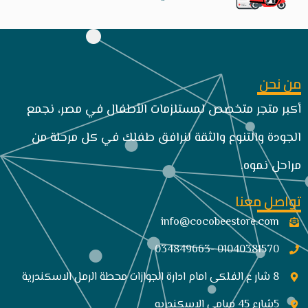
من نحن
أكبر متجر متخصص لمستلزمات الأطفال في مصر، نجمع
الجودة والتنوع والثقة لنرافق طفلك في كل مرحلة من
مراحل نموه.
تواصل معنا
info@cocobeestore.com​
01040381570 -034849663
8 شار ع الفلكى امام ادارة الجوازات محطة الرمل الاسكندرية
5شارع 45 ميامي الاسكندريه