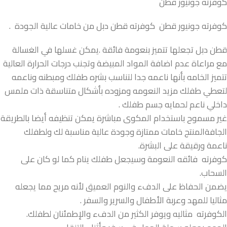
كوفرته جونيور قطن
كوفرته جونيور قطن كوفرته قطن دبل من خامات عالية الجودة .
قطن دبل تجعلها تتميز بنعومة فائقة .يمكن غسلها في الغسالة
مع مراعاة عدم اضافة المواد المبيضة وتجنب درجات الحرارة العالية
تتميز الخامه بأنها ناعمه جدا لتناسب بشره طفلك ومبطنه وناعمه
لتعطي طفلك مزيد النعومه ومزوده بأشكال متناسقة ذات ملمس
داخلي ناعم لحمايه جسم طفلك .
غير مسموح باستخدام المكوى مباشرة يمكن تنظيفه أيضا بالطريقة
الجافةالمنتج خامات ممتازة وجودة عالية مناسبة لك ولطفلك
ناعمة ورقيقة على البشرة.
كوفرته فائقه النعومة وسيجعل طفلك ينام كما لو كان على
السحاب.
يضمن الحفاظ على الدفء والنوم العميق لأنه مريح مما يجعله
مثاليا للمهد وعربة الأطفال والسرير والسفر .
الكوفرته مثاليه ويوفر الكثير من الدفء والإطمئنان لطفلك.