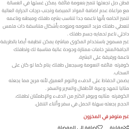
قطن دبل تجعلها تتميز بنعومة فائقة .يمكن غسلها في الغسالة
مع مراعاة عدم اضافة المواد المبيضة وتجنب درجات الحرارة العالية
تتميز الخامه بأنها ناعمه جدا لتناسب بشره طفلك ومبطنه وناعمه
لتعطي طفلك مزيد النعومه ومزوده بأشكال متناسقة ذات ملمس
داخلي ناعم لحمايه جسم طفلك .
غير مسموح باستخدام المكوى مباشرة يمكن تنظيفه أيضا بالطريقة
الجافةالمنتج خامات ممتازة وجودة عالية مناسبة لك ولطفلك
ناعمة ورقيقة على البشرة.
كوفرته فائقه النعومة وسيجعل طفلك ينام كما لو كان على
السحاب.
يضمن الحفاظ على الدفء والنوم العميق لأنه مريح مما يجعله
مثاليا للمهد وعربة الأطفال والسرير والسفر .
الكوفرته مثاليه ويوفر الكثير من الدفء والإطمئنان لطفلك.
الحجم يجعله سهلة الحمل في سفر وأثناء التنقل.
غير متوفر في المخزون
مقارنة
إضافة الى المفضلة