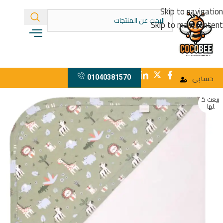
Skip to navigation
Skip to main content
01040381570
حسابى
بيعت ك
لها