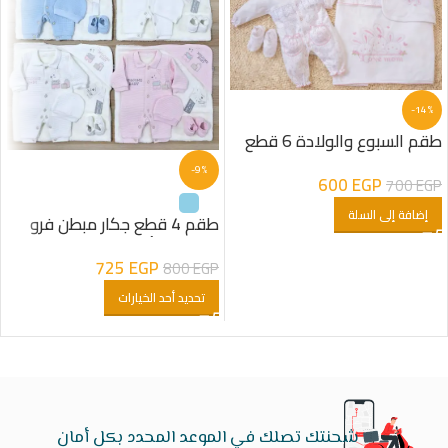
-14%
طقم السبوع والولادة 6 قطع
قطن شكل ارنب مطبوع
-9%
600
EGP
700
EGP
إضافة إلى السلة
طقم 4 قطع جكار مبطن فرو
شكل دب أولادى
725
EGP
800
EGP
تحديد أحد الخيارات
شحنتك تصلك في الموعد المحدد بكل أمان