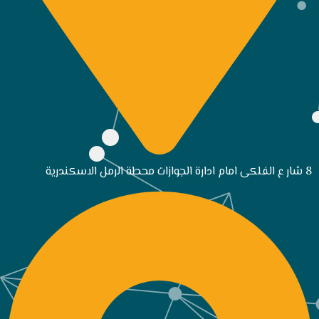
8 شار ع الفلكى امام ادارة الجوازات محطة الرمل الاسكندرية