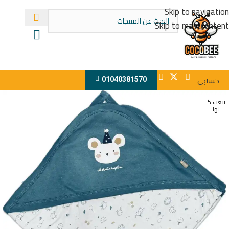
Skip to navigation
Skip to main content
01040381570
حسابى
بيعت ك
لها