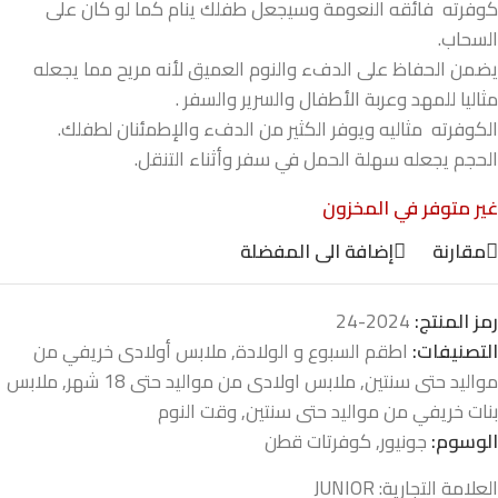
كوفرته فائقه النعومة وسيجعل طفلك ينام كما لو كان على
السحاب.
يضمن الحفاظ على الدفء والنوم العميق لأنه مريح مما يجعله
مثاليا للمهد وعربة الأطفال والسرير والسفر .
الكوفرته مثاليه ويوفر الكثير من الدفء والإطمئنان لطفلك.
الحجم يجعله سهلة الحمل في سفر وأثناء التنقل.
غير متوفر في المخزون
مقارنة
إضافة الى المفضلة
رمز المنتج:
2024-24
التصنيفات:
اطقم السبوع و الولادة
,
ملابس أولادى خريفي من
مواليد حتى سنتين
,
ملابس اولادى من مواليد حتى 18 شهر
,
ملابس
بنات خريفي من مواليد حتى سنتين
,
وقت النوم
الوسوم:
جونيور
,
كوفرتات قطن
العلامة التجارية:
JUNIOR