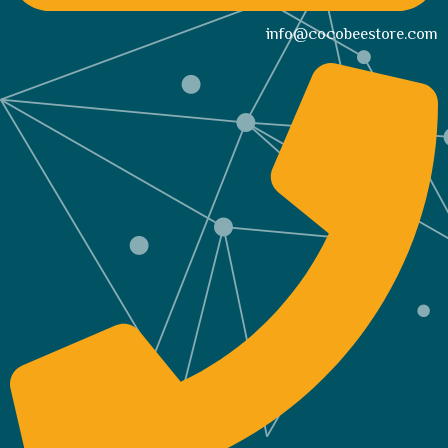
info@cocobeestore.com​