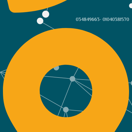
01040381570 -034849663