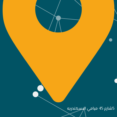
5شارع 45 ميامي الاسكندريه