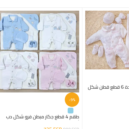
طقم السبوع والولادة 6 قطع قطن شكل
-9%
طقم 4 قطع جكار مبطن فرو شكل دب
أولادى