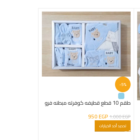
-5%
طقم 10 قطع قطيفه كوفرته مبطنه فرو
شكل دب اولادى
950
EGP
1.000
EGP
-10%
تحديد أحد الخيارات
طقم السبوع و الولادة 5 قطع 