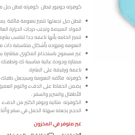
كوفرته جونيور قطن كوفرته قطن دبل من 
قطن دبل تجعلها تتميز بنعومة فائقة .ي
المواد المبيضة وتجنب درجات الحرارة العال
تتميز الخامه بأنها ناعمه جدا لتناسب ب
النعومه ومزوده بأشكال متناسقة ذات م
غير مسموح باستخدام المكوى مباشرة يمك
ممتازة وجودة عالية مناسبة لك ولطفلك
ناعمة ورقيقة على البشرة.
كوفرته فائقه النعومة وسيجعل طفلك ين
يضمن الحفاظ على الدفء والنوم العميق ل
الأطفال والسرير والسفر .
الكوفرته مثاليه ويوفر الكثير من الدفء 
الحجم يجعله سهلة الحمل في سفر وأثناء 
غير متوفر في المخزون