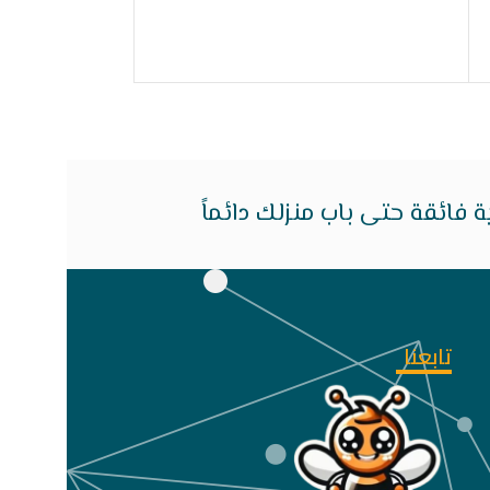
325
EGP
360
EGP
إضافة إلى السلة
فائقة حتى باب منزلك دائماً
تابعنا