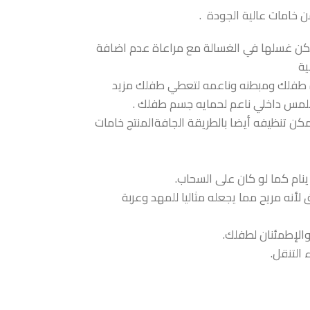
خامات عالية الجودة .
مكن غسلها في الغسالة مع مراعاة عدم اضافة
ية
شره طفلك ومبطنه وناعمه لتعطي طفلك مزيد
لمس داخلي ناعم لحمايه جسم طفلك .
ن تنظيفه أيضا بالطريقة الجافةالمنتج خامات
ام كما لو كان على السحاب.
أنه مريح مما يجعله مثاليا للمهد وعربة
والإطمئنان لطفلك.
التنقل.