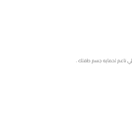
لي ناعم لحمايه جسم طفلك .