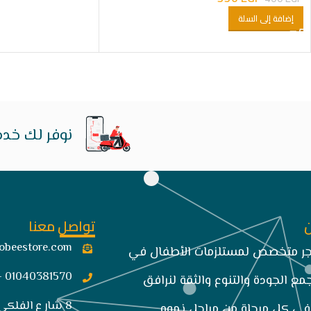
إضافة إلى السلة
نوفر لك خدم
تواصل معنا
obeestore.com​
تجر متخصص لمستلزمات الأطفال في
01040381570 -034849663
مع الجودة والتنوع والثقة لنرافق
8 شار ع الفلكى
ي كل مرحلة من مراحل نموه.