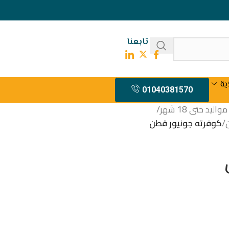
تابعنا
ية
01040381570
يد حتى 18 شهر
/
/
كوفرته جونيور قطن