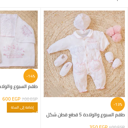
-14%
ارنب مطبوع
600
EGP
700
EGP
-13%
إضافة إلى السلة
طقم السبوع والولادة 5 قطع قطن شكل
ارنب مطبوع
350
EGP
400
EGP