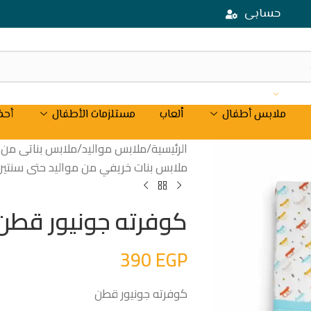
حسابى
ملابس أطفال
اْلعاب
مستلزمات الأطفال
أحذ
الرئيسية
/
ملابس مواليد
/
ملابس بناتى من موال
ملابس بنات خريفي من مواليد حتى سنتين
كوفرته جونيور قطن
390
EGP
كوفرته جونيور قطن