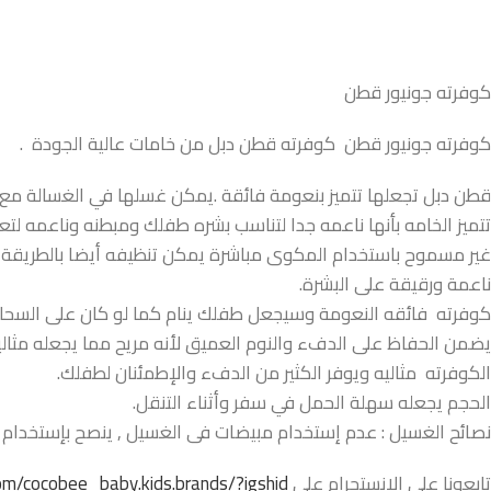
كوفرته جونيور قطن
كوفرته جونيور قطن كوفرته قطن دبل من خامات عالية الجودة .
قطن دبل تجعلها تتميز بنعومة فائقة .يمكن غسلها في الغسالة مع مر
تتميز الخامه بأنها ناعمه جدا لتناسب بشره طفلك ومبطنه وناعمه
غير مسموح باستخدام المكوى مباشرة يمكن تنظيفه أيضا بالطريقة ا
ناعمة ورقيقة على البشرة.
كوفرته فائقه النعومة وسيجعل طفلك ينام كما لو كان على السحا
يضمن الحفاظ على الدفء والنوم العميق لأنه مريح مما يجعله مثاليا 
الكوفرته مثاليه ويوفر الكثير من الدفء والإطمئنان لطفلك.
الحجم يجعله سهلة الحمل في سفر وأثناء التنقل.
نصائح الغسيل : عدم إستخدام مبيضات فى الغسيل , ينصح بإستخدام ال
تابعونا على الانستجرام على
m/cocobee_baby.kids.brands/?igshid=