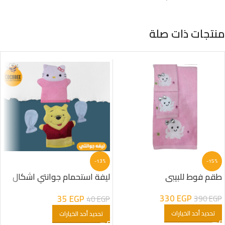
منتجات ذات صلة
-13%
-15%
طقم فوط للبيبي
ليفة استحمام جوانتي اشكال
كرتون
330
EGP
35
EGP
390
EGP
40
EGP
تحديد أحد الخيارات
تحديد أحد الخيارات