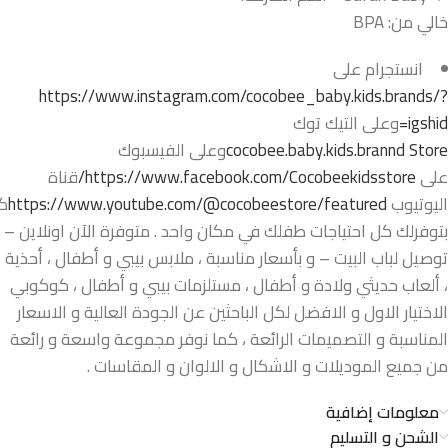
خالي من: BPA
انستجرام على
https://www.instagram.com/cocobee_baby.kids.brands/?
igshid=
وعلى التيك توك
cocobee.baby.kids.brannd Store
وعلى الفيسبوك
على
https://www.facebook.com/Cocobeekidsstore/
قناة
اليوتيوب
https://www.youtube.com/@cocobeestore/featured
ك
بتوفرلك كل احتياجات طفلك في مكان واحد . متوفرة الآن اونلاين –
توصيل لباب البيت – و بأسعار مناسبة ، ملابس بيبي و أطفال ، أحذية
، ألعاب حديثي ولادة و أطفال ، مستلزمات بيبي و أطفال ، كوكوبي
الاختيار الاول و الافضل لكل الباحثين عن الجودة العالية و الاسعار
المناسبة و التصميمات الرائعة ، كما نوفر مجموعة واسعة و رائعة
من جميع الموديلات و الاشكال و الالوان و المقاسات .
معلومات إضافية
الشحن و التسليم