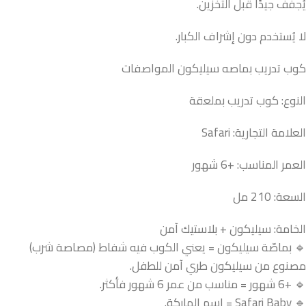
يُجفف جيدًا قبل التخزين.
لا يُستخدم دون إشراف الكبار.
كوب تدريب بماصه سيليكون المواصفات
النوع: كوب تدريب بملعقة
العلامة التجارية: Safari
العمر المناسب: +6 شهور
السعة: 210 مل
الخامة: سيليكون + بلاستيك آمن
🔹 بماصّة سيليكون = يعني الكوب فيه شفاط (مصاصة شرب)
مصنوع من سيليكون طري آمن للطفل.
🔹 +6 شهور = مناسب من عمر 6 شهور فأكثر.
🔹 Safari Baby = اسم الماركة.