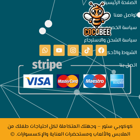
الصفحة الرئيسية
تواصل معنا
سياسة الخصوصية
سياسة الشحن والاسترجاع
الشروط والأحكام
اتصل بنا
كوكوبي ستور – وجهتك المتكاملة لكل احتياجات طفلك من
الملابس والألعاب ومستحضرات العناية والإكسسوارات. ©