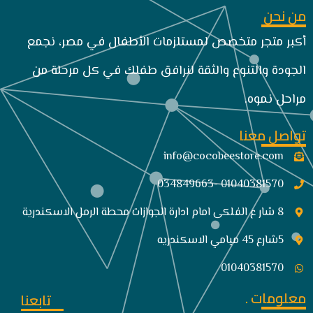
من نحن
أكبر متجر متخصص لمستلزمات الأطفال في مصر، نجمع
الجودة والتنوع والثقة لنرافق طفلك في كل مرحلة من
مراحل نموه.
تواصل معنا
info@cocobeestore.com​
01040381570 -034849663
8 شار ع الفلكى امام ادارة الجوازات محطة الرمل الاسكندرية
5شارع 45 ميامي الاسكندريه
01040381570
معلومات .
تابعنا