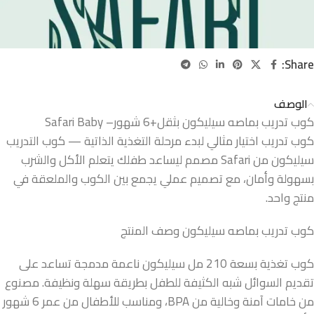
Share:
الوصف
كوب تدريب بماصه سيليكون بثقل+6 شهور– Safari Baby
كوب تدريب اختيار مثالي لبدء مرحلة التغذية الذاتية — كوب التدريب
سيليكون من Safari مصمم ليساعد طفلك يتعلم الأكل والشرب
بسهولة وأمان، مع تصميم عملي يجمع بين الكوب والملعقة في
منتج واحد.
كوب تدريب بماصه سيليكون وصف المنتج
كوب تغذية بسعة 210 مل سيليكون ناعمة مدمجة تساعد على
تقديم السوائل شبه الكثيفة للطفل بطريقة سهلة ونظيفة. مصنوع
من خامات آمنة وخالية من BPA، ومناسب للأطفال من عمر 6 شهور