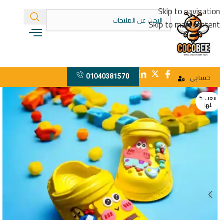
Skip to navigation
Skip to main content
01040381570
حسابى
بيعت ك
لها