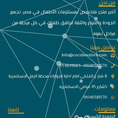
من نحن
أكبر متجر متخصص لمستلزمات الأطفال في مصر، نجمع
الجودة والتنوع والثقة لنرافق طفلك في كل مرحلة من
مراحل نموه.
تواصل معنا
info@cocobeestore.com​
01040381570 -034849663
8 شار ع الفلكى امام ادارة الجوازات محطة الرمل الاسكندرية
5شارع 45 ميامي الاسكندريه
01040381570
معلومات .
تابعنا
الصفحة الرئيسية