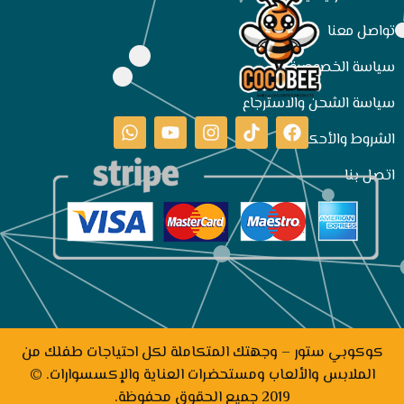
تواصل معنا
سياسة الخصوصية
سياسة الشحن والاسترجاع
الشروط والأحكام
اتصل بنا
كوكوبي ستور – وجهتك المتكاملة لكل احتياجات طفلك من
الملابس والألعاب ومستحضرات العناية والإكسسوارات. ©
2019 جميع الحقوق محفوظة.