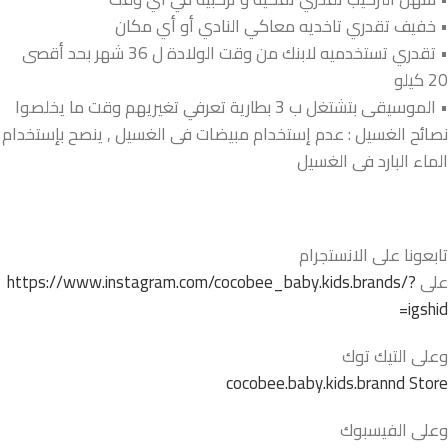
• خفيف تقدري تاخديه معاكي النادي أو أي مكان
• تقدري تستخدميه لابنك من وقت الولادة ل 36 شهر بحد أقصى
20 كيلو
• الموسيقى بتشتغل ب 3 بطارية تعرفي تغيريهم وقت ما يخلصوا
نصائح الغسيل : عدم إستخدام مبيضات فى الغسيل , ينصح بإستخدام
الماء البارد فى الغسيل
تابعونا على الانستجرام
على
https://www.instagram.com/cocobee_baby.kids.brands/?
igshid=
وعلى التيك توك
cocobee.baby.kids.brannd Store
وعلى الفيسبوك