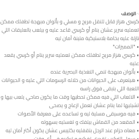
الوصف
كرسي هزاز قابل للنقل مريح و مسلي و بألوان مبهجة لطفلك ممكن
تعمليه سرير عشان ينام أو كرسي قاعد عليه و بيلعب بالعليقات اللي
نازلة عليه بخامة بلاستيكية متينة آمان ليه
• *المميزات*
• كرسي هزاز مريح لطفلك ممكن تعمليه سرير ينام أو كرسي يقعد
عليه
• بألوان مبهجة تنمي التغذية البصرية عنده
• هيتعرف على الحيوانات من خلاله الرسومات اللي عليه و الحيوانات
اللعبة اللي بتبقى فوق راسه
• الالعاب اللي فيه ممكن تحطيها وقت ما يكون صاحي يلعب بيها و
تشيليها لما ينام عشان تعمل ازعاج و يصحى
• فيه موسيقى مسلية ليه و تساعده على معرفة الأصوات
• المقعد من القماش بيتفك و تغسليه بسهوله
• معاه حزام عند الرجل بتقفليه بكليبس عشان يكون أكتر آمان ليه
• سهل التركيب تقدري تفكيه و تركبيه في أي وقت