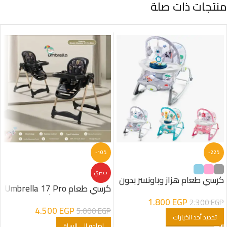
منتجات ذات صلة
-10%
-22%
حصري
كرسي طعام هزاز وباونسر بدون
كرسي طعام Umbrella 17 Pro
عجل 2X1
Max الكهربائي – أسود
1.800
EGP
2.300
EGP
4.500
EGP
5.000
EGP
تحديد أحد الخيارات
إضافة إلى السلة