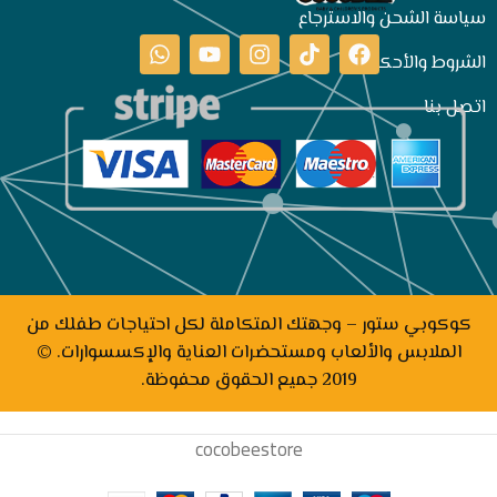
سياسة الشحن والاسترجاع
الشروط والأحكام
اتصل بنا
كوكوبي ستور – وجهتك المتكاملة لكل احتياجات طفلك من
الملابس والألعاب ومستحضرات العناية والإكسسوارات. ©
2019 جميع الحقوق محفوظة.
cocobeestore