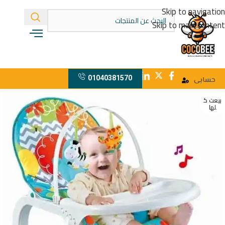
Skip to navigation
Skip to main content
01040381570
حسابى
بيعت ك
لها