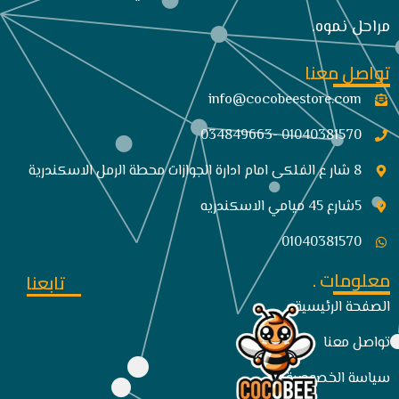
مراحل نموه.
تواصل معنا
info@cocobeestore.com​
01040381570 -034849663
8 شار ع الفلكى امام ادارة الجوازات محطة الرمل الاسكندرية
5شارع 45 ميامي الاسكندريه
01040381570
معلومات .
تابعنا
الصفحة الرئيسية
تواصل معنا
سياسة الخصوصية