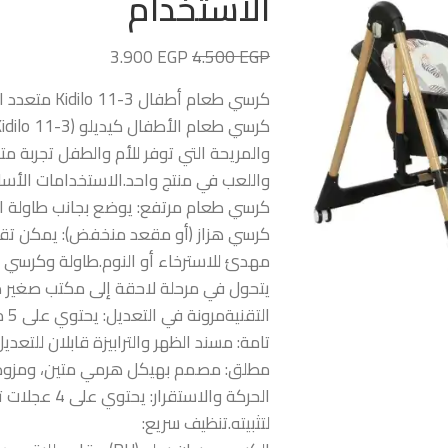
الاستخدام
3.900
EGP
4.500
EGP
كرسي طعام أطفال Kidilo 11-3 متعدد الاستخدام
والمريحة التي توفر للأم والطفل تجربة مت
واللعب في منتج واحد.الاستخدامات الأساسية ل
كرسي طعام مرتفع: يوضع بجانب طاولة الط
كرسي هزاز (أو مقعد منخفض): يمكن تقصير
مهدئ للاسترخاء أو النوم.طاولة وكرسي 
يتحول في مرحلة لاحقة إلى مكتب صغير 
الت
تامة: مسند الظهر والترابيزة قابلان للتع
مطلق: مصمم بهيكل هرمي متين، ومزود بح
لتثبيته.تنظيف سريع: