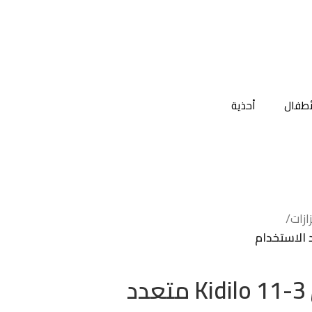
أطفال
أحذية
زات
/
كرسي طعام أطفال Kidilo 11-3 متعدد