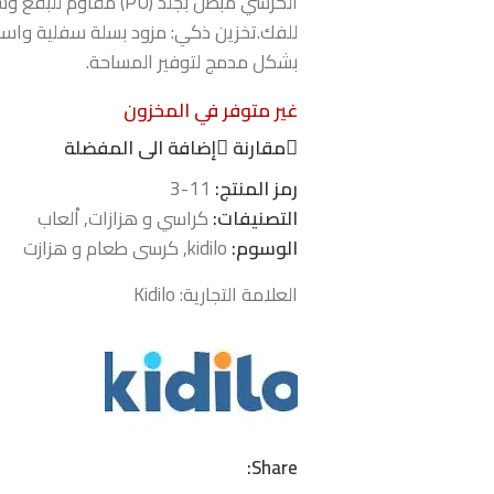
الكرسي مبطن بجلد (PU)
للفك.تخزين ذكي: مزود بسلة سفلية واسع
بشكل مدمج لتوفير المساحة.
غير متوفر في المخزون
مقارنة
إضافة الى المفضلة
رمز المنتج:
11-3
التصنيفات:
كراسي و هزازات
,
اْلعاب
الوسوم:
kidilo
,
كرسى طعام و هزازت
العلامة التجارية:
Kidilo
Share: