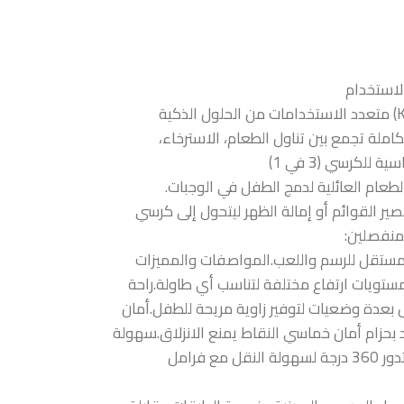
كرسي طعام الأطفال كيديلو (Kidilo 11-3) متعدد الاستخدامات من الحلول الذكية
كاملة تجمع بين تناول الطعام، الاسترخاء،
لكرسي (3 في 1)
عام العائلية لدمج الطفل في الوجبات.
 القوائم أو إمالة الظهر ليتحول إلى كرسي
منفصلين:
مستقل للرسم واللعب.المواصفات والمميزات
قنيةمرونة في التعديل: يحتوي على 5 مستويات ارتفاع مختلفة لتناسب أي طاولة.راحة
ديل بعدة وضعيات لتوفير زاوية مريحة للطفل.أمان
زام أمان خماسي النقاط يمنع الانزلاق.سهولة
الحركة والاستقرار: يحتوي على 4 عجلات تدور 360 درجة لسهولة النقل مع فرامل