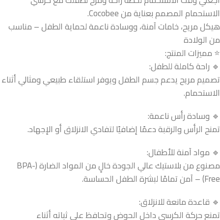
الاستحمام المصمم بعناية من Cocobee.
هيكل مريح، خامات آمنة، ووسادة ناعمة لحماية الطفل – مناسب
من الولادة
⭐ مميزات المنتج:
🔹 راحة كاملة للطفل:
تصميم مريح يدعم جسم الطفل ويوفر استلقاء طبيعي ومثالي أثناء
الاستحمام.
🔹 وسادة رأس ناعمة:
تمنح الرأس والرقبة دعمًا إضافيًا لتفادي الانزلاق أو الإجهاد.
🔹 مواد آمنة للأطفال:
مصنوع من بلاستيك عالي الجودة خالٍ من المواد الضارة (BPA-
Free) – آمن تمامًا لبشرة الطفل الحساسة.
🔹 قاعدة مانعة للانزلاق:
تمنع حركة الكرسي داخل الحوض وتحافظ على ثباته أثناء