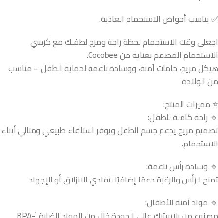
✅ يناسب أحواض الاستحمام العادية.
اجعلي وقت الاستحمام لحظة راحة ومرح لطفلك مع كرسي
الاستحمام المصمم بعناية من Cocobee.
هيكل مريح، خامات آمنة، ووسادة ناعمة لحماية الطفل – مناسب
من الولادة
⭐ مميزات المنتج:
🔹 راحة كاملة للطفل:
تصميم مريح يدعم جسم الطفل ويوفر استلقاء طبيعي ومثالي أثناء
الاستحمام.
🔹 وسادة رأس ناعمة:
تمنح الرأس والرقبة دعمًا إضافيًا لتفادي الانزلاق أو الإجهاد.
🔹 مواد آمنة للأطفال:
مصنوع من بلاستيك عالي الجودة خالٍ من المواد الضارة (BPA-