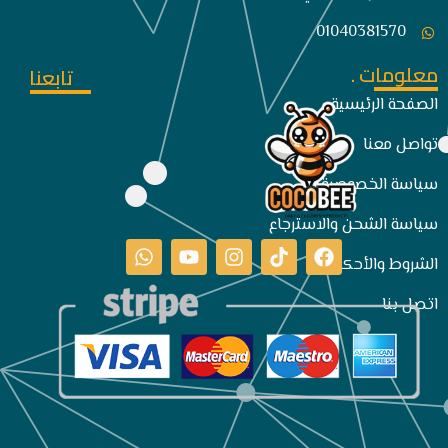
01040381570
معلومات .
تابعنا
الصفحة الرئيسية
تواصل معنا
سياسة الخصوصية
سياسة الشحن والاسترجاع
الشروط والأحكام
اتصل بنا