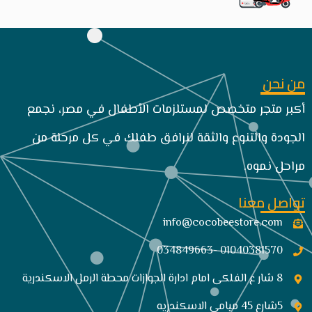
من نحن
أكبر متجر متخصص لمستلزمات الأطفال في مصر، نجمع
الجودة والتنوع والثقة لنرافق طفلك في كل مرحلة من
مراحل نموه.
تواصل معنا
info@cocobeestore.com​
01040381570 -034849663
8 شار ع الفلكى امام ادارة الجوازات محطة الرمل الاسكندرية
5شارع 45 ميامي الاسكندريه