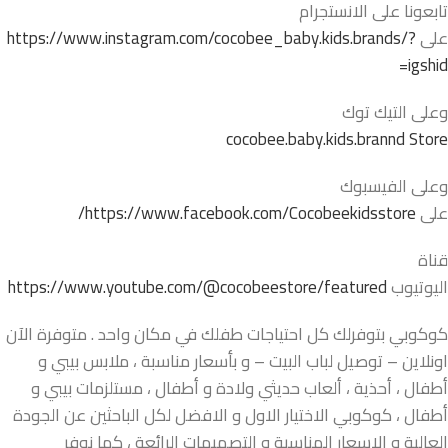
تابعونا على الانستجرام
على
https://www.instagram.com/cocobee_baby.kids.brands/?
igshid=
وعلى التيك توك
cocobee.baby.kids.brannd Store
وعلى الفيسبوك
على
https://www.facebook.com/Cocobeekidsstore/
قناة
اليوتيوب
https://www.youtube.com/@cocobeestore/featured
كوكوبي بتوفرلك كل احتياجات طفلك في مكان واحد . متوفرة الآن
اونلاين – توصيل لباب البيت – و بأسعار مناسبة ، ملابس بيبي و
أطفال ، أحذية ، ألعاب حديثي ولادة و أطفال ، مستلزمات بيبي و
أطفال ، كوكوبي الاختيار الاول و الافضل لكل الباحثين عن الجودة
العالية و الاسعار المناسبة و التصميمات الرائعة ، كما نوفر