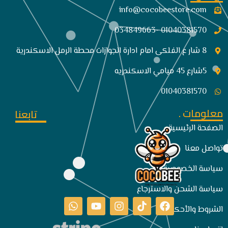
info@cocobeestore.com​
01040381570 -034849663
8 شار ع الفلكى امام ادارة الجوازات محطة الرمل الاسكندرية
5شارع 45 ميامي الاسكندريه
01040381570
معلومات .
تابعنا
الصفحة الرئيسية
تواصل معنا
سياسة الخصوصية
سياسة الشحن والاسترجاع
الشروط والأحكام