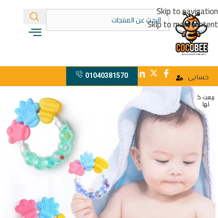
Skip to navigation
Skip to main content
01040381570
حسابى
بيعت ك
لها