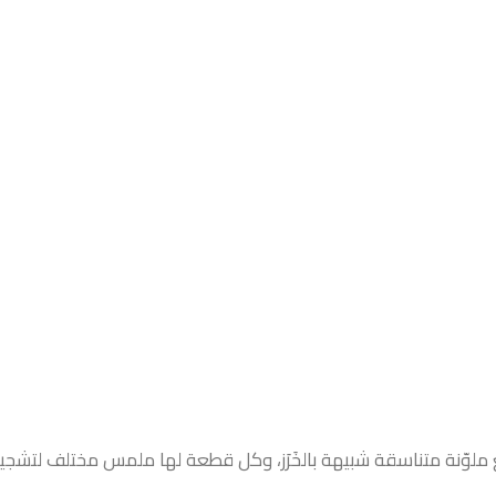
وّنة متناسقة شبيهة بالخَرَز، وكل قطعة لها ملمس مختلف لتشجي