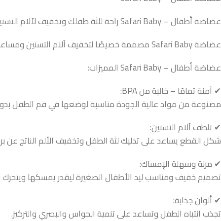
عضاضة أطفال – Safari Baby راحة للثة طفلك وتخفيف لآلام التسنين من عمر 3 شهور**
عضاضة Safari Baby مصممة خصيصًا لتخفيف آلام التسنين ومساعدة الطفل يهدأ ويستكشف العالم بأمان. خامات آمنة وألوان مبهجة تشجّع الطفل على الإمساك واللعب.
عضاضة أطفال – Safari Baby المميزات:
✔ آمنة تمامًا – خالية من BPA:
مصنوعة من مواد عالية الجودة مناسبة لوضعها في فم الطفل بدو
✔ تلطف آلام التسنين:
شكل القطع يساعد على تدليك لثة الطفل وتخفيف الألم الناتج عن بروز
✔ مرنة وسهلة الإمساك:
تصميم خفيف ومناسب ليد الأطفال الصغيرة ليقدر يمسكها ويتحرك ب
✔ ألوان جذابة:
تجذب انتباه الطفل وتساعد على تنمية الحواس والبصري والتركيز.