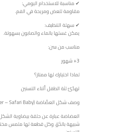
✔ مناسبة للاستخدام اليومي:
مقاومة للعض ومريحة في الفم.
✔ سهلة التنظيف:
يمكن غسلها بالماء والصابون بسهولة.
مناسب من سن:
3+ شهور
لماذا اختيارك لها ممتاز؟
تهدّئ لثة الطفل أثناء التسنين
وصف شكل العضّاضة (Baby Teether – Safari Baby)
العضاضة عبارة عن حلقة بيضاوية الشكل
شبيهة بالخَرَز، وكل قطعة لها ملمس مخ