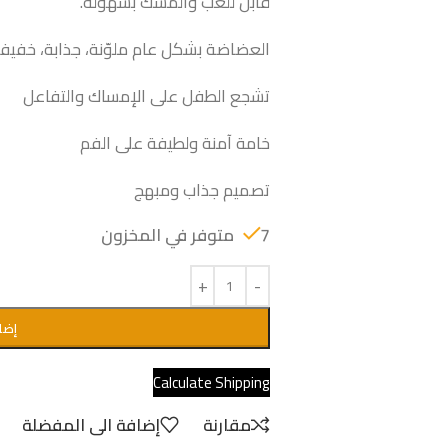
قابل للّعب والمسك بسهولة.
العضاضة بشكل عام ملوّنة، جذابة، خفيف
تشجع الطفل على الإمساك والتفاعل
خامة آمنة ولطيفة على الفم
تصميم جذاب ومبهج
7 متوفر في المخزون
إضا
Calculate Shipping
مقارنة
إضافة الى المفضلة