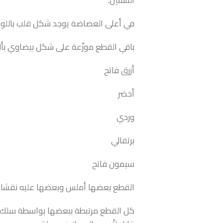
التسنين.
في أعلى العضاضة يوجد شكل قلب باللون
باقي القطع موزّعة على شكل بيضاوي بأل
أزرق فاتح
أخضر
وردي
برتقالي
سيمون فاتح
القطع بعضها أملس وبعضها عليه نقشات با
كل القطع مرتبطة ببعضها بواسطة سلك 