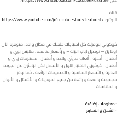
على
https://www.facebook.com/Cocobeekidsstore/
قناة
اليوتيوب
https://www.youtube.com/@cocobeestore/featured
كوكوبي بتوفرلك كل احتياجات طفلك في مكان واحد . متوفرة الآن
اونلاين – توصيل لباب البيت – و بأسعار مناسبة ، ملابس بيبي و
أطفال ، أحذية ، ألعاب حديثي ولادة و أطفال ، مستلزمات بيبي و
أطفال ، كوكوبي الاختيار الاول و الأفضل لكل الباحثين عن الجودة
العالية و الأسعار المناسبة و التصميمات الرائعة ، كما نوفر
مجموعة واسعة و رائعة من جميع الموديلات و الأشكال و الألوان
و المقاسات
معلومات إضافية
الشحن و التسليم