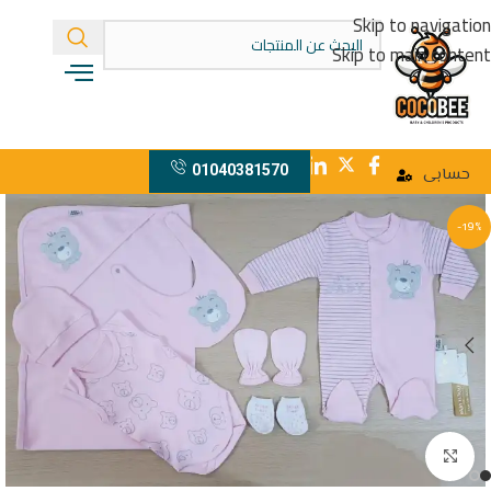
Skip to navigation
Skip to main content
01040381570
حسابى
-19%
اضغط للتكبير