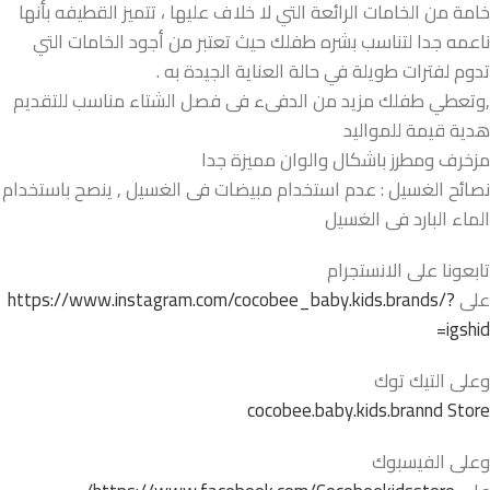
خامة من الخامات الرائعة التي لا خلاف عليها ، تتميز القطيفه بأنها
ناعمه جدا لتناسب بشره طفلك حيث تعتبر من أجود الخامات التي
تدوم لفترات طويلة في حالة العناية الجيدة به .
,وتعطي طفلك مزيد من الدفىء فى فصل الشتاء مناسب للتقديم
هدية قيمة للمواليد
مزخرف ومطرز باشكال والوان مميزة جدا
نصائح الغسيل : عدم استخدام مبيضات فى الغسيل , ينصح باستخدام
الماء البارد فى الغسيل
تابعونا على الانستجرام
على
https://www.instagram.com/cocobee_baby.kids.brands/?
igshid=
وعلى التيك توك
cocobee.baby.kids.brannd Store
وعلى الفيسبوك