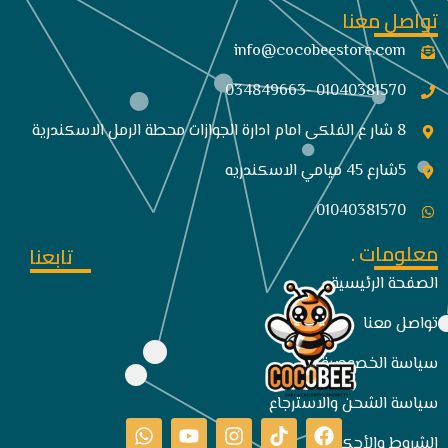
تواصل معنا
info@cocobeestore.com​
01040381570 -034849663
8 شار ع الفلكى امام ادارة الجوازات محطة الرمل الاسكندرية
5شارع 45 ميامي الاسكندريه
01040381570
معلومات .
تابعنا
الصفحة الرئيسية
تواصل معنا
سياسة الخصوصية
سياسة الشحن والاسترجاع
الشروط والأحكام