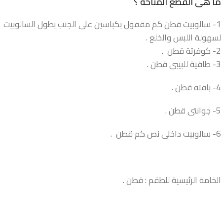
ما هى القطع المتاحة ؟
1- سالوبيت قطن كم مقفول بكباسين على الجنب بطول السالوبيت
لسهولة اللبس والخلع .
2- كوفرتة قطن .
3- طاقية للبيبى قطن .
4- بافته قطن .
5- جوانتى قطن .
6- سالوبيت داخلى نص كم قطن .
الخامة الرئيسية للطقم : قطن .