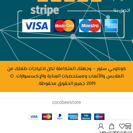
اتصل بنا
كوكوبي ستور – وجهتك المتكاملة لكل احتياجات طفلك من
الملابس والألعاب ومستحضرات العناية والإكسسوارات. ©
2019 جميع الحقوق محفوظة.
cocobeestore
المتجر
المفضلة
سلة التسوق
حسابي