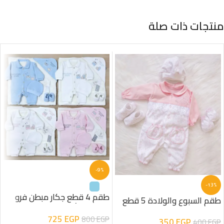
منتجات ذات صلة
-9%
-13%
طقم 4 قطع جكار مبطن فرو
طقم السبوع والولادة 5 قطع
شكل دب أولادى
قطن شكل ارنب مطبوع
725
EGP
800
EGP
350
EGP
400
EGP