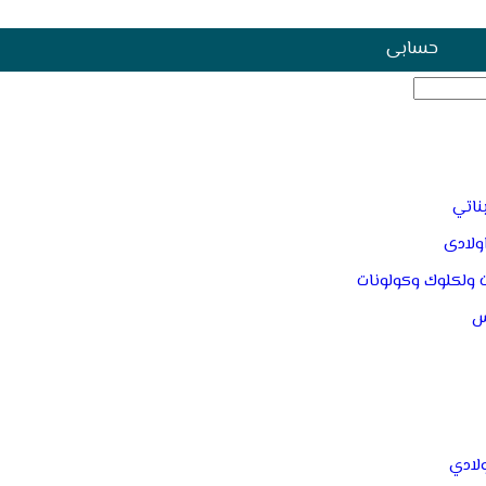
حسابى
ناتي
اولادى
 ولكلوك وكولونات
س
لادي