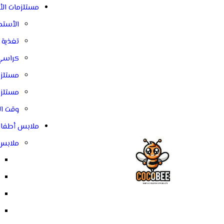
مستلزمات ال
الأستحم
تغذية 
كراسي 
مستلز
مستلزم
وقت ال
ملابس أطفا
ملابس 