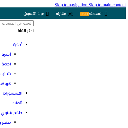
Skip to navigation
Skip to main content
المفضله
مقارنه
عربة التسوق
PRO
اختر الفئة
أحذية
أحذية ب
احذية 
شرابات
كروك
اكسسورات
اْلعاب
طقم شتوي
طقم و