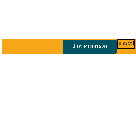
أحذية
01040381570