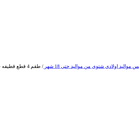
س مواليد اولادى شتوى من مواليد حتى 18 شهر
/
طقم 4 قطع قطيفه فل مون انيملز