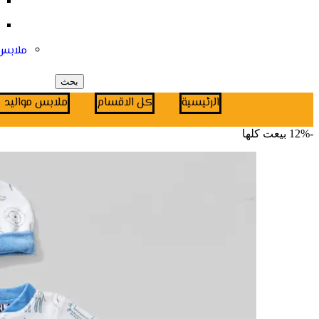
ملابس
بحث
الرئيسية
كل الاقسام
ملابس مواليد
-12%
بيعت كلها