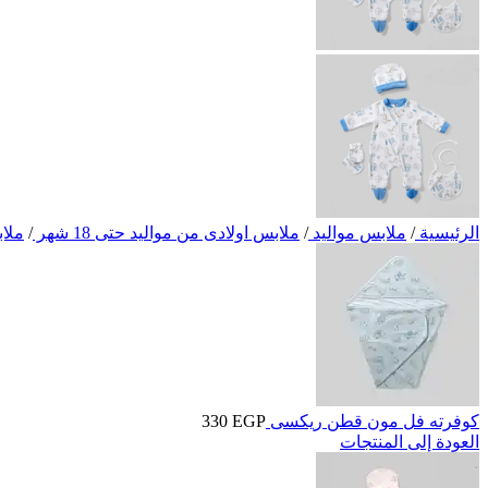
الرئيسية
/
ملابس مواليد
/
ملابس اولادى من مواليد حتى 18 شهر
/
ملاب
كوفرته فل مون قطن ريكسى
EGP
330
العودة إلى المنتجات