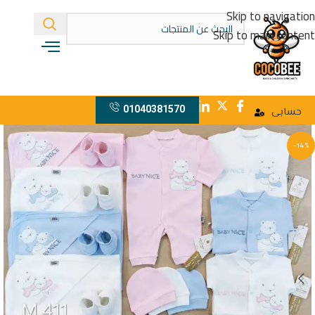
Skip to navigation
Skip to main content
01040381570
حسابى
-14%