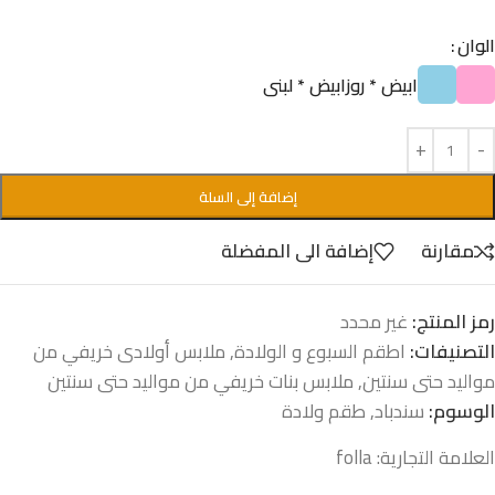
الوان
ابيض * روز
ابيض * لبنى
إضافة إلى السلة
مقارنة
إضافة الى المفضلة
رمز المنتج:
غير محدد
التصنيفات:
اطقم السبوع و الولادة
,
ملابس أولادى خريفي من
مواليد حتى سنتين
,
ملابس بنات خريفي من مواليد حتى سنتين
الوسوم:
سندباد
,
طقم ولادة
العلامة التجارية:
folla