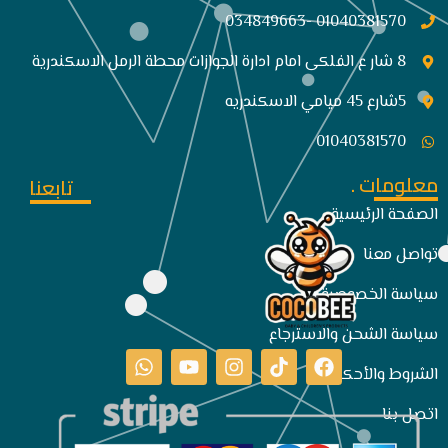
01040381570 -034849663
8 شار ع الفلكى امام ادارة الجوازات محطة الرمل الاسكندرية
5شارع 45 ميامي الاسكندريه
01040381570
معلومات .
تابعنا
الصفحة الرئيسية
تواصل معنا
سياسة الخصوصية
سياسة الشحن والاسترجاع
الشروط والأحكام
اتصل بنا