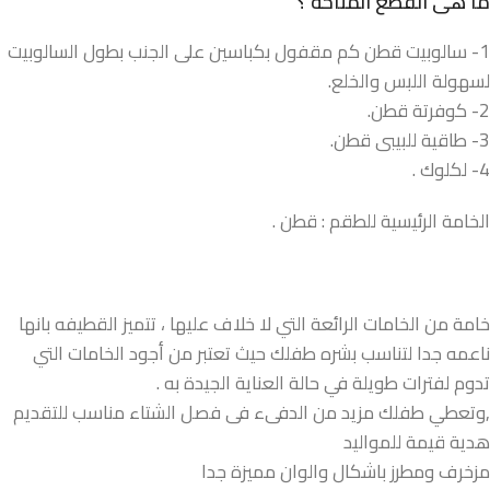
ما هى القطع المتاحة ؟
1- سالوبيت قطن كم مقفول بكباسين على الجنب بطول السالوبيت
لسهولة اللبس والخلع.
2- كوفرتة قطن.
3- طاقية للبيبى قطن.
4- لكلوك .
الخامة الرئيسية للطقم : قطن .
خامة من الخامات الرائعة التي لا خلاف عليها ، تتميز القطيفه بانها
ناعمه جدا لتناسب بشره طفلك حيث تعتبر من أجود الخامات التي
تدوم لفترات طويلة في حالة العناية الجيدة به .
,وتعطي طفلك مزيد من الدفىء فى فصل الشتاء مناسب للتقديم
هدية قيمة للمواليد
مزخرف ومطرز باشكال والوان مميزة جدا