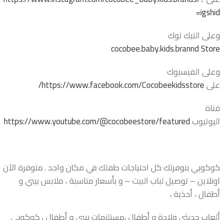
igshid=
وعلى التيك توك
cocobee.baby.kids.brannd Store
وعلى الفيسبوك
على
https://www.facebook.com/Cocobeekidsstore/
قناة
اليوتيوب
https://www.youtube.com/@cocobeestore/featured
كوكوبي بتوفرلك كل احتياجات طفلك في مكان واحد . متوفرة الآن
اونلاين – توصيل لباب البيت – و بأسعار مناسبة ، ملابس بيبي و
أطفال ، أحذية ،
ألعاب حديثي ولادة و أطفال ،مستلزمات بيبي و أطفال ، كوكوبي