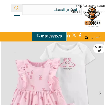
Skip to navigation
Skip to main content
01040381570
حسابى
بيعت ك
لها