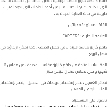
طقم 3 قطع كارترز الخامة الرئيسية : قطن . خامة من الخامات الرائعة
التي لا خلاف عليها ، حيث تعتبر من أجود الخامات التي تدوم لفترات
طويلة في حالة العناية الجيدة به .
الفئة المستهدفه : بناتى
العلامة التجارية : CARTERS
طقم كارترز مناسة للارتداء في فصل الصيف ، كما يمكن ارتداؤه في
فصل الربيع
المقاسات المتاحة من طقم كارترز: مقاسات عديدة ، من مقاس 6
شهور و حتى مقاس سنتين تلبيس كبير
نصائح الغسيل : عدم إستخدام مبيضات فى الغسيل , ينصح بإستخدام
الماء البارد فى الغسيل
تابعونا على الانستجرام
على
https://www.instagram.com/cocobee_baby.kids.brands/?