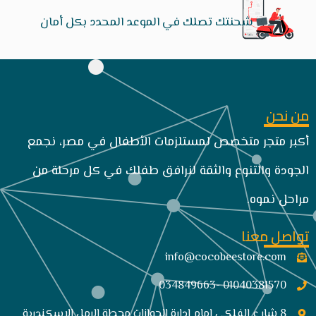
شحنتك تصلك في الموعد المحدد بكل أمان
من نحن
أكبر متجر متخصص لمستلزمات الأطفال في مصر، نجمع
الجودة والتنوع والثقة لنرافق طفلك في كل مرحلة من
مراحل نموه.
تواصل معنا
info@cocobeestore.com​
01040381570 -034849663
8 شار ع الفلكى امام ادارة الجوازات محطة الرمل الاسكندرية