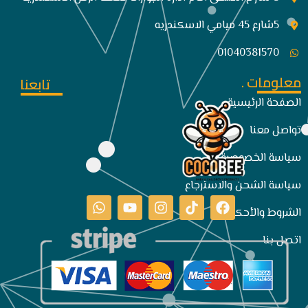
5شارع 45 ميامي الاسكندريه
01040381570
معلومات .
تابعنا
الصفحة الرئيسية
تواصل معنا
سياسة الخصوصية
سياسة الشحن والاسترجاع
الشروط والأحكام
اتصل بنا