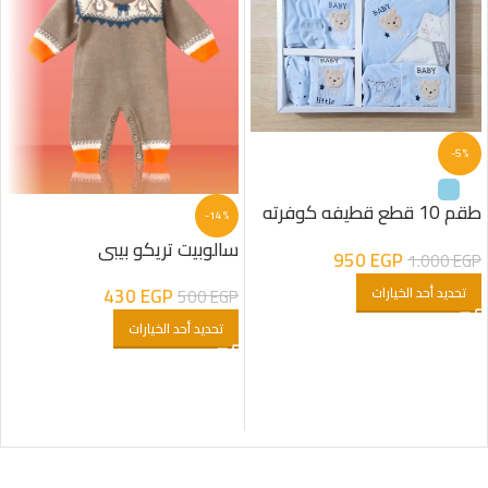
-5%
طقم 10 قطع قطيفه كوفرته
-14%
مبطنه فرو شكل دب اولادى
سالوبيت تريكو بيبى
950
EGP
1.000
EGP
430
EGP
تحديد أحد الخيارات
500
EGP
تحديد أحد الخيارات