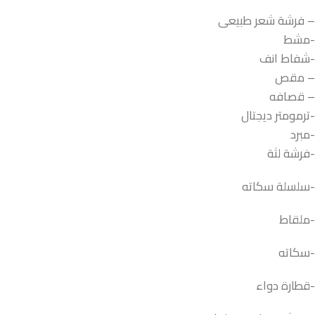
– فرشة شعر طبيعى
-مشط
-شفاط انف
– مقص
– قصافه
-ترمومتر ديجتال
-مبرد
-فرشة لثة
-سلسلة سكاته
-ملقاط
-سكاته
-قطارة دواء