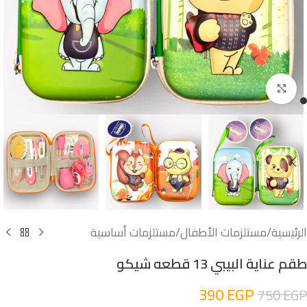
اضغط للتكبير
الرئيسية
/
مستلزمات الأطفال
/
مستلزمات أساسية
طقم عناية البيبي 13 قطعه شيكو
390
EGP
750
EGP