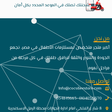
شحنتك تصلك في الموعد المحدد بكل أمان
من نحن
أكبر متجر متخصص لمستلزمات الأطفال في مصر، نجمع
الجودة والتنوع والثقة لنرافق طفلك في كل مرحلة من
مراحل نموه.
تواصل معنا
info@cocobeestore.com​
01040381570 -034849663
8 شار ع الفلكى امام ادارة الجوازات محطة الرمل الاسكندرية