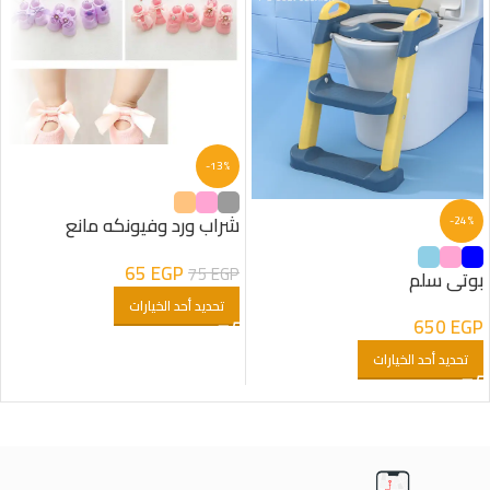
-13%
شراب ورد وفيونكه مانع
-24%
للانزلاق
65
EGP
75
EGP
بوتى سلم
تحديد أحد الخيارات
650
EGP
تحديد أحد الخيارات