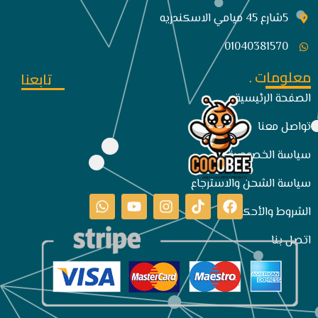
5شارع 45 ميامي الاسكندريه
01040381570
معلومات .
تابعنا
الصفحة الرئيسية
تواصل معنا
سياسة الخصوصية
سياسة الشحن والاسترجاع
الشروط والأحكام
اتصل بنا