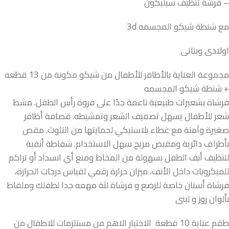
– فرشة تنظيف سيليكون
مع شنطة شيكو المجسمه 3d
اولادى وبناتى
مجموعة العناية بالأظافر للأطفال من شيكو مكونة من 13 قطعه
+ شنطة شيكو المجسمه
فرشاة بشعيرات طبيعية ناعمة جدًا على فروة رأس الطفل. مشط
شعر للأطفال يسهل تصفيف الشعر وتمشيطه. قصافة أظافر
صغيرة وآمنة مع غطاء بلاستيكي لحمايتها من التلوث. مقص
بأطراف دائرية ومقبض مريح سهل الاستخدام. شفاطة أنفية
لتنظيف أنف الطفل بسهولة من المخاط ومنع أي انسداد أو تراكم
للميكروبات داخل الأنف، ميزان حرارة رقمي لقياس درجات الحرارة،
فرشاة أسنان خاصة للرضع و فرشاة لثة مهمه جدا لطفلك وملقاط
بألوان روز و لبنى
طقم عناية 10 قطعة الاختيار الاهم من مستلزمات للاطفال من