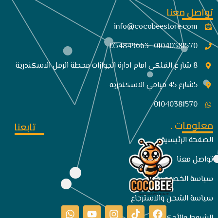
تواصل معنا
info@cocobeestore.com​
01040381570 -034849663
8 شار ع الفلكى امام ادارة الجوازات محطة الرمل الاسكندرية
5شارع 45 ميامي الاسكندريه
01040381570
معلومات .
تابعنا
الصفحة الرئيسية
تواصل معنا
سياسة الخصوصية
سياسة الشحن والاسترجاع