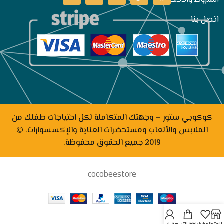
الشروط والأحكام
اتصل بنا
كوكوبي ستور – وجهتك المتكاملة لكل احتياجات طفلك من
الملابس والألعاب ومستحضرات العناية والإكسسوارات. ©
2019 جميع الحقوق محفوظة.
cocobeestore