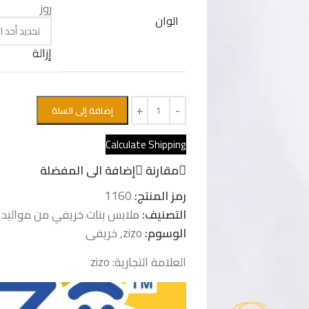
روز
الوان
إزالة
إضافة إلى السلة
Calculate Shipping
مقارنة
إضافة الى المفضلة
رمز المنتج:
1160
التصنيف:
ملابس بنات خريفي من مواليد 
الوسوم:
zizo
,
خريفى
العلامة التجارية:
zizo