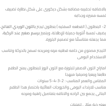
بالاضافه لحقيبه مضافه بشكل ديكورى على شكل نظارة تضييف
لمسه مميزه وجذابه
2- البنطلون ( الفطعه السفليه ) بنطلون ليجنز
باللون الوردي الفاتح
،
يضيف لمسة أنثوية جميلة للإطلالة، ويتميز
برسم صغير عند الركبة
،
مما يجعله متناسقًا مع تصميم البلوزة.
الليجنز مصنوع من خامه قطنيه مرنه ومريحه تسمح بالحركة وتناسب
الاستخدام اليومى
امتزاج اللون الاصفر للبلوزة مع اللون الروز للبنطلون يمنح الطقم
طابعا ربيعيا وصيفيا مبهجا
المقاس والعمر المناسب : 2-3-4-5 سنوات
مناسب للارتداء اليومى والخروجات العائلية باختصار هذا الطقم
البناتى يجمع بين الراحه والاناقه بتفاصيل زاهية ومرحه
يعتبر خيار مثالى للفتيات