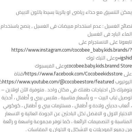
يمكن التنسيق مع حذاء رياضى او بالرينا بسيط باللون الابيض
نصائح الغسيل : عدم استخدام مبيضات فى الغسيل , ينصح باستخدام
الماء البارد فى الغسيل
تابعونا على الانستجرام على
https://www.instagram.com/cocobee_baby.kids.brands/?
igshid=
وعلى التيك توك
cocobee.baby.kids.brannd Store
وعلى الفيسبوك
على
https://www.facebook.com/Cocobeekidsstore/
قناة
اليوتيوب
https://www.youtube.com/@cocobeestore/featured
ك
بتوفرلك كل احتياجات طفلك في مكان واحد . متوفرة الآن اونلاين –
توصيل لباب البيت – و بأسعار مناسبة ، ملابس بيبي و أطفال ، أحذية
، ألعاب حديثي ولادة و أطفال ، مستلزمات بيبي و أطفال ، كوكوبي
الاختيار الاول و الافضل لكل الباحثين عن الجودة العالية و الاسعار
المناسبة و التصميمات الرائعة ، كما نوفر مجموعة واسعة و رائعة
من جميع الموديلات و الاشكال و الالوان و المقاسات .