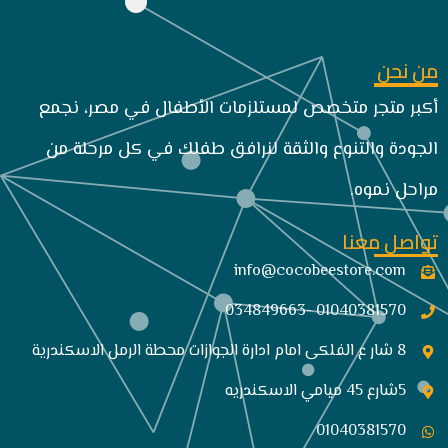
من نحن
أكبر متجر متخصص لمستلزمات الأطفال في مصر، نجمع
الجودة والتنوع والثقة لنرافق طفلك في كل مرحلة من
مراحل نموه.
تواصل معنا
info@cocobeestore.com​
01040381570 -034849663
8 شار ع الفلكى امام ادارة الجوازات محطة الرمل الاسكندرية
5شارع 45 ميامي الاسكندريه
01040381570