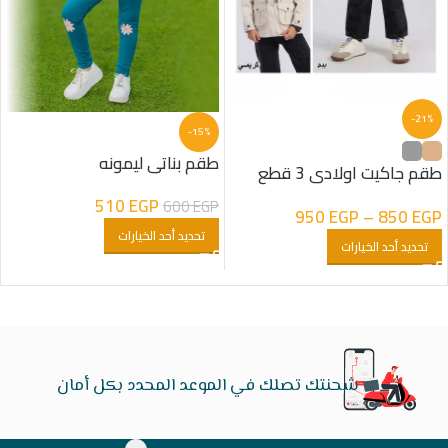
-21%
-15%
طقم بناتى ليمونه
طقم جاكيت اولادى 3 قطع
جبردين
510
EGP
600
EGP
950
EGP
–
850
EGP
تحديد أحد الخيارات
تحديد أحد الخيارات
شحنتك تصلك في الموعد المحدد بكل أمان