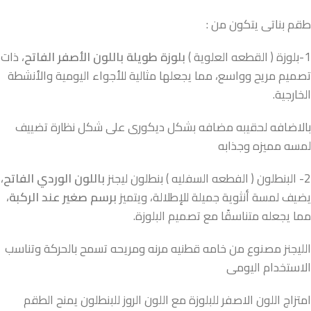
طقم بناتى يتكون من :
1-بلوزة ( القطعه العلوية )
بلوزة طويلة باللون الأصفر الفاتح
، ذات
تصميم مريح وواسع، مما يجعلها مثالية للأجواء اليومية والأنشطة
الخارجية.
بالاضافه لحقيبه مضافه بشكل ديكورى على شكل نظارة تضييف
لمسه مميزه وجذابه
2- البنطلون ( الفطعه السفليه ) بنطلون ليجنز
باللون الوردي الفاتح
،
يضيف لمسة أنثوية جميلة للإطلالة، ويتميز
برسم صغير عند الركبة
،
مما يجعله متناسقًا مع تصميم البلوزة.
الليجنز مصنوع من خامه قطنيه مرنه ومريحه تسمح بالحركة وتناسب
الاستخدام اليومى
امتزاج اللون الاصفر للبلوزة مع اللون الروز للبنطلون يمنح الطقم