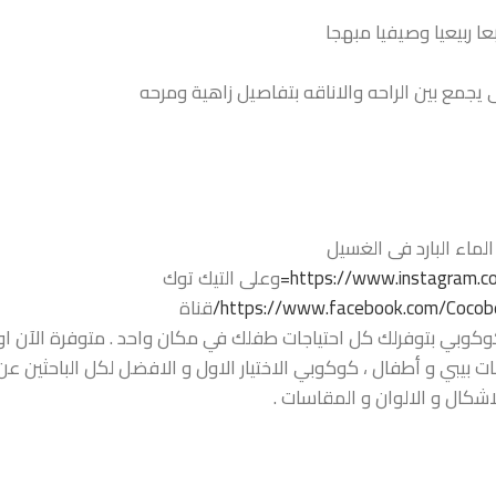
عا ربيعيا وصيفيا مبهجا
ى يجمع بين الراحه والاناقه بتفاصيل زاهية ومرحه
ماء البارد فى الغسيل
https://www.instagram.co
وعلى التيك توك
https://www.facebook.com/Cocobe
قناة
كوبي بتوفرلك كل احتياجات طفلك في مكان واحد . متوفرة الآن اونل
ت بيبي و أطفال ، كوكوبي الاختيار الاول و الافضل لكل الباحثين عن 
شكال و الالوان و المقاسات .