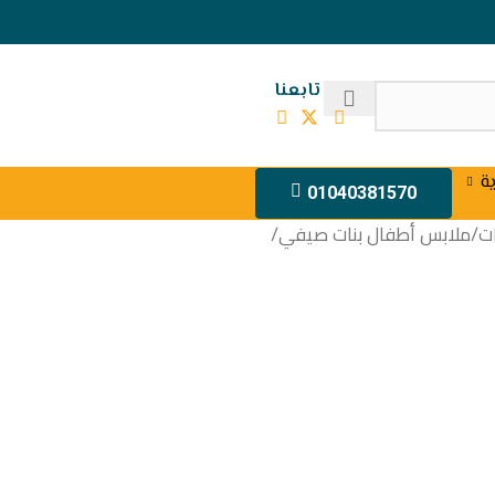
تابعنا
ة
01040381570
ت
/
ملابس أطفال بنات صيفي
/