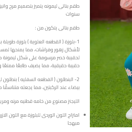
طقم بناتى ليمونه يتميز بتصميم مرح وا
سنوات
طقم بناتى يتكون من :
1-بلوزة ( القطعه العلوية ) بلوزة طويلة 
لأشكال زهور وفراشات، مما يمنحها لمسة 
لحقيبة خصر مرسومة على شكل ليمونة صفر
حقيبة حقيقية، مما يضيف طابعًا ممتعًا وزا
2- البنطلون ( الفطعه السفليه ) بنطلون لي
بيضاء عند الركبتين، مما يجعله متناسقًا
الليجنز مصنوع من خامه قطنيه مرنه ومري
امتزاج اللون الوردى للبلوزة مع اللون الاز
مبهجا