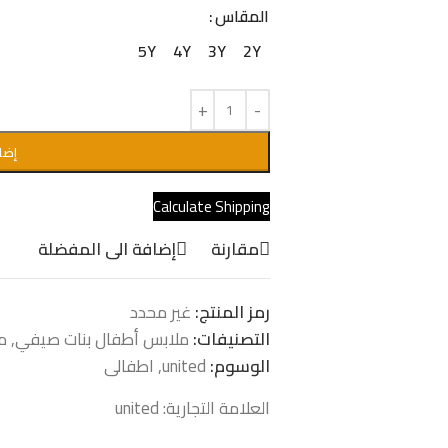
المقاس
5Y
4Y
3Y
2Y
إضا
Calculate Shipping
مقارنة
إضافة الى المفضلة
رمز المنتج:
غير محدد
التصنيفات:
ملابس أطفال بنات صيفي
,
م
الوسوم:
united
,
اطفالى
العلامة التجارية:
united