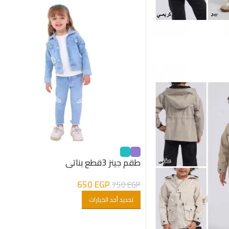
طقم جينز 3قطع بناتى
650
EGP
750
EGP
تحديد أحد الخيارات