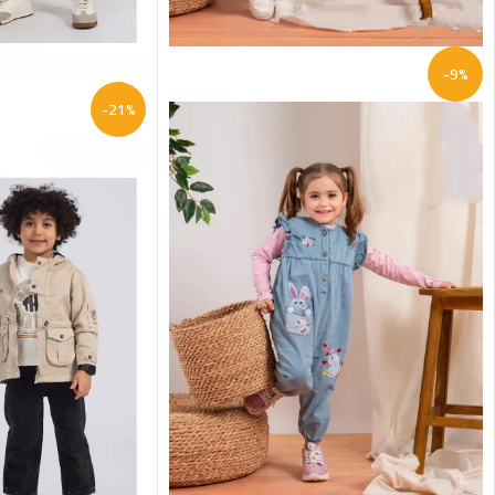
-9%
-21%