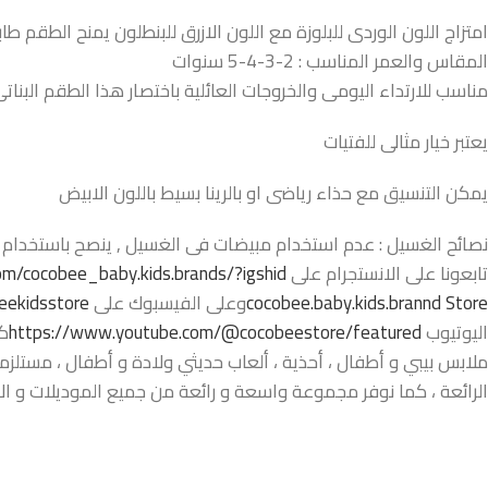
امتزاج اللون الوردى للبلوزة مع اللون الازرق للبنطلون يمنح الطقم طاب
المقاس والعمر المناسب : 2-3-4-5 سنوات
مناسب للارتداء اليومى والخروجات العائلية باختصار هذا الطقم البنات
يعتبر خيار مثالى للفتيات
يمكن التنسيق مع حذاء رياضى او بالرينا بسيط باللون الابيض
نصائح الغسيل : عدم استخدام مبيضات فى الغسيل , ينصح باستخدام ال
تابعونا على الانستجرام على
m/cocobee_baby.kids.brands/?igshid=
cocobee.baby.kids.brannd Store
وعلى الفيسبوك على
ekidsstore/
اليوتيوب
https://www.youtube.com/@cocobeestore/featured
كو
ملابس بيبي و أطفال ، أحذية ، ألعاب حديثي ولادة و أطفال ، مستلزما
الرائعة ، كما نوفر مجموعة واسعة و رائعة من جميع الموديلات و الا