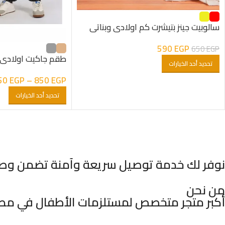
سالوبيت جينز بتيشرت كم اولادى وبناتى
590
EGP
650
EGP
طقم جاكيت اولادى 3 قطع جبردي
تحديد أحد الخيارات
50
EGP
–
850
EGP
تحديد أحد الخيارات
نوفر لك خدمة توصيل سريعة وآمنة تضمن وصول 
من نحن
أكبر متجر متخصص لمستلزمات الأطفال في مصر،