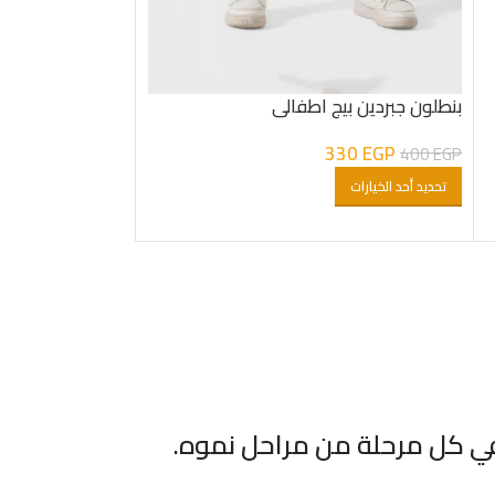
بنطلون جبردين بيج اطفالى
330
EGP
400
EGP
تحديد أحد الخيارات
في كل مرحلة من مراحل نموه.