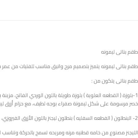
طقم بناتى ليمونه
طقم بناتى ليمونه يتميز بتصميم مرح وانيق مناسب للفتيات من عم
طقم بناتى يتكون من :
1-بلوزة ( القطعه العلوية ) بلوزة طويلة باللون الوردي الفاتح، م
خصر مرسومة على شكل ليمونة صفراء بوجه لطيف، مع حزام أزرق ليبدو 
2- البنطلون ( الفطعه السفليه ) بنطلون ليجنز باللون الأزرق الفيروزي، يزينه نقوش زهور بيضاء عند الركبتين، مما يجعله متناسقًا مع تصميم البلوزة ويضيف لمسة ربيعية جميلة.
الليجنز مصنوع من خامه قطنيه مرنه ومريحه تسمح بالحركة وتناسب ا