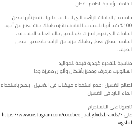
الخامة الرئيسية للطقم : قطن .
خامة من الخامات الرائعة التي لا خلاف عليها ، تتميز بأنها قطن
100% كما أنها ناعمه جدا لتناسب بشره طفلك حيث تعتبر من أجود
الخامات التي تدوم لفترات طويلة في حالة العناية الجيدة به .
الخامة القطن تعطي طفلك مزيد من الراحة خاصة في فصل
الصيف.
مناسبة للتقديم كهدية قيمة للمواليد
السالوبيت مزخرف ومطرز بأشكال وألوان مميزة جدا
نصائح الغسيل : عدم استخدام مبيضات فى الغسيل , ينصح باستخدام
الماء البارد فى الغسيل
تابعونا على الانستجرام
على
https://www.instagram.com/cocobee_baby.kids.brands/?
igshid=