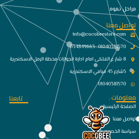
مراحل نموه.
تواصل معنا
info@cocobeestore.com​
01040381570 -034849663
8 شار ع الفلكى امام ادارة الجوازات محطة الرمل الاسكندرية
5شارع 45 ميامي الاسكندريه
01040381570
معلومات .
تابعنا
الصفحة الرئيسية
تواصل معنا
سياسة الخصوصية