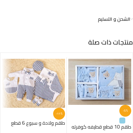
الشحن و التسليم
منتجات ذات صلة
-5%
-11%
طقم ولادة و سبوع 6 قطع
طقم 10 قطع قطيفه كوفرته
قطن اولادى مقلم