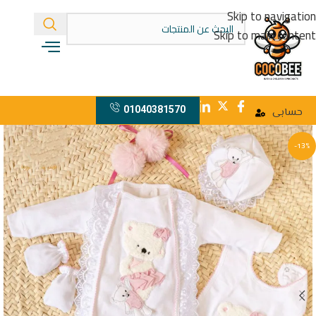
Skip to navigation
Skip to main content
01040381570
حسابى
-13%