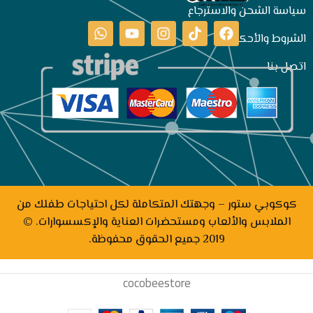
سياسة الشحن والاسترجاع
الشروط والأحكام
اتصل بنا
كوكوبي ستور – وجهتك المتكاملة لكل احتياجات طفلك من
الملابس والألعاب ومستحضرات العناية والإكسسوارات. ©
2019 جميع الحقوق محفوظة.
cocobeestore