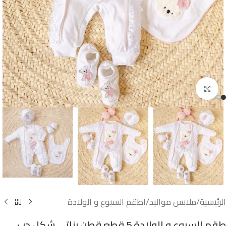
اضغط للتكبير
الرئيسية
/
ملابس مواليد
/
اطقم السبوع و الولادة
طقم السبوع و الولادة 5 قطع قطن بناتى شكل دب