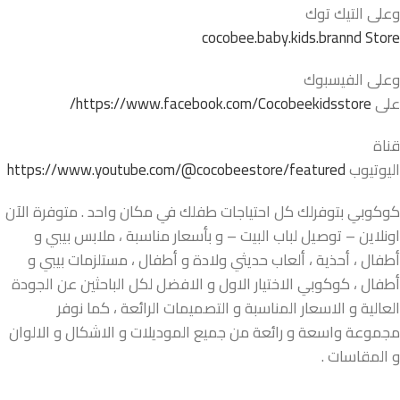
وعلى التيك توك
cocobee.baby.kids.brannd Store
وعلى الفيسبوك
على
https://www.facebook.com/Cocobeekidsstore/
قناة
اليوتيوب
https://www.youtube.com/@cocobeestore/featured
كوكوبي بتوفرلك كل احتياجات طفلك في مكان واحد . متوفرة الآن
اونلاين – توصيل لباب البيت – و بأسعار مناسبة ، ملابس بيبي و
أطفال ، أحذية ، ألعاب حديثي ولادة و أطفال ، مستلزمات بيبي و
أطفال ، كوكوبي الاختيار الاول و الافضل لكل الباحثين عن الجودة
العالية و الاسعار المناسبة و التصميمات الرائعة ، كما نوفر
مجموعة واسعة و رائعة من جميع الموديلات و الاشكال و الالوان
و المقاسات .