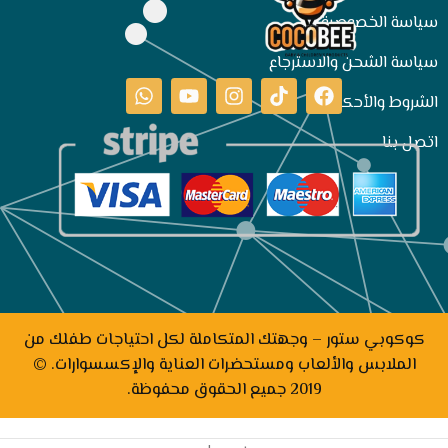
سياسة الخصوصية
سياسة الشحن والاسترجاع
الشروط والأحكام
اتصل بنا
كوكوبي ستور – وجهتك المتكاملة لكل احتياجات طفلك من
الملابس والألعاب ومستحضرات العناية والإكسسوارات. ©
2019 جميع الحقوق محفوظة.