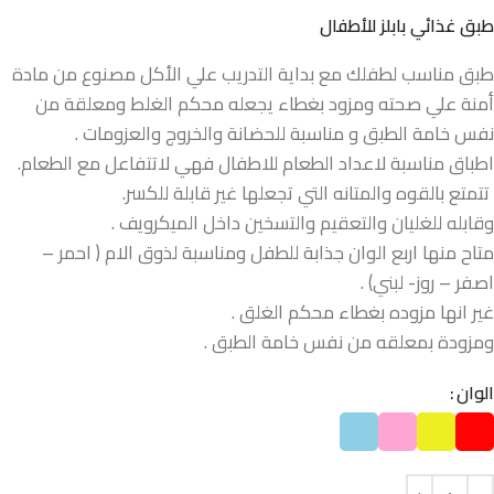
طبق غذائي بابلز للأطفال
طبق مناسب لطفلك مع بداية التدريب علي الأكل مصنوع من مادة
أمنة علي صحته ومزود بغطاء يجعله محكم الغلط ومعلقة من
نفس خامة الطبق و مناسبة للحضانة والخروج والعزومات .
اطباق مناسبة لاعداد الطعام للاطفال فهي لاتتفاعل مع الطعام.
تتمتع بالقوه والمتانه التي تجعلها غير قابلة للكسر.
وقابله للغليان والتعقيم والتسخين داخل الميكرويف .
متاح منها اربع الوان جذابة للطفل ومناسبة لذوق الام ( احمر –
اصفر – روز- لبني) .
غير انها مزوده بغطاء محكم الغلق .
ومزودة بمعلقه من نفس خامة الطبق .
الوان