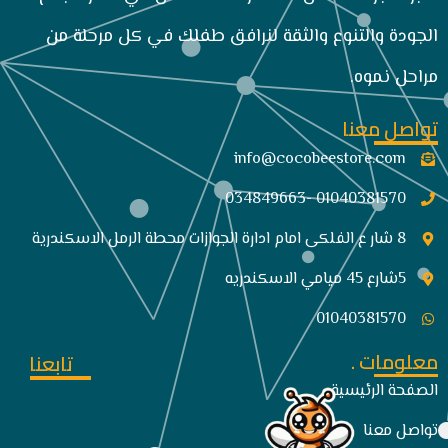
الجودة والتنوع والثقة لنرافق طفلك في كل مرحلة من
مراحل نموه.
تواصل معنا
info@cocobeestore.com​
01040381570 -034849663
8 شار ع الفلكى امام ادارة الجوازات محطة الرمل الاسكندرية
5شارع 45 ميامي الاسكندريه
01040381570
معلومات .
تابعنا
الصفحة الرئيسية
تواصل معنا