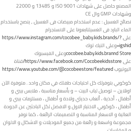
المصنع حاصل على شهادات 9001 ISO و 13485 و 22000
وشهادات GMP وال CE
نصائح الغسيل : عدم استخدام مبيضات فى الغسيل , ينصح باستخدام
الماء البارد فى الغسيلتابعونا على الانستجرام
على
https://www.instagram.com/cocobee_baby.kids.brands/?
igshid=
وعلى التيك توك
cocobee.baby.kids.brannd Store
وعلى الفيسبوك
على
https://www.facebook.com/Cocobeekidsstore/
قناة
اليوتيوب
https://www.youtube.com/@cocobeestore/featured
كوكوبي بتوفرلك كل احتياجات طفلك في مكان واحد . متوفرة الآن
اونلاين – توصيل لباب البيت – و بأسعار مناسبة ، ملابس بيبي و
أطفال ، أحذية ، ألعاب حديثي ولادة و أطفال ، مستلزمات بيبي و
أطفال ، كوكوبي الاختيار الاول و الافضل لكل الباحثين عن الجودة
العالية و الاسعار المناسبة و التصميمات الرائعة ، كما نوفر
مجموعة واسعة و رائعة من جميع الموديلات و الاشكال و الالوان
و المقاسات .