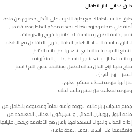
طبق غذائي بابلز للأطفال
طبق مناسب لطفلك مع بداية التدريب علي الأكل مصنوع من مادة
أمنة علي صحته ومزود بغطاء يجعله محكم الغلط ومعلقة من
نفس خامة الطبق و مناسبة للحضانة والخروج والعزومات .
اطباق مناسبة لاعداد الطعام للاطفال فهي لاتتفاعل مع الطعام.
تتمتع بالقوه والمتانه التي تجعلها غير قابلة للكسر.
وقابله للغليان والتعقيم والتسخين داخل الميكرويف .
متاح منها اربع الوان جذابة للطفل ومناسبة لذوق الام ( احمر –
اصفر – روز- لبني) .
غير انها مزوده بغطاء محكم الغلق .
ومزودة بمعلقه من نفس خامة الطبق .
جميع منتجات بابلز عالية الجودة وآمنة تماماً ومصنوعة بالكامل من
مادة البولي بروبيلين الغذائي والسيليكون الغذائي المعتمدة من
إدارة الغذاء والدواء لاستخدامها بأمان مع الأطعمة ويمكن غليانها
وتعقيمها على أساس يومي لمدة عامين .