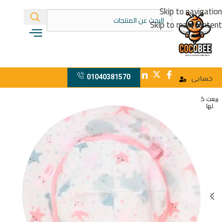
Skip to navigation
Skip to main content
01040381570
حسابى
بيعت ك
لها