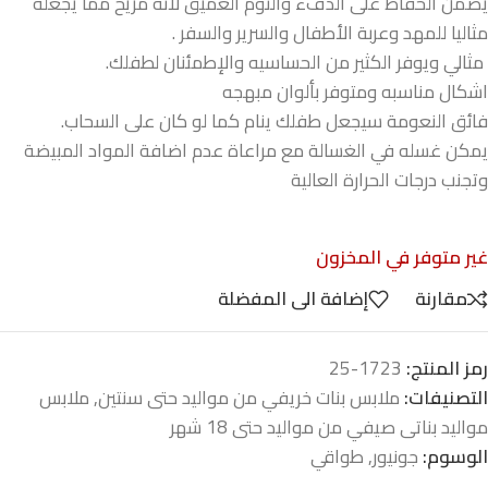
يضمن الحفاظ على الدفء والنوم العميق لأنه مريح مما يجعله
مثاليا للمهد وعربة الأطفال والسرير والسفر .
مثالي ويوفر الكثير من الحساسيه والإطمئنان لطفلك.
اشكال مناسبه ومتوفر بألوان مبهجه
فائق النعومة سيجعل طفلك ينام كما لو كان على السحاب.
يمكن غسله في الغسالة مع مراعاة عدم اضافة المواد المبيضة
وتجنب درجات الحرارة العالية
غير متوفر في المخزون
مقارنة
إضافة الى المفضلة
رمز المنتج:
1723-25
التصنيفات:
ملابس بنات خريفي من مواليد حتى سنتين
,
ملابس
مواليد بناتى صيفي من مواليد حتى 18 شهر
الوسوم:
جونيور
,
طواقي