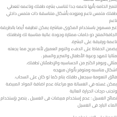
تتميز الخامه بأنها ناعمه جدا لتناسب بشره طفلك وناعمه لتعطي
طفلك ملمس ناعم ومزوده بأشكال متناسقة ذات ملمس داخلي
ناعم
غير مسموح باستخدام المكوى مباشرة يمكن تنظيفه أيضا بالطريقة
الجافةالمنتج ذو خامات ممتازة وجودة عالية مناسبة لك ولطفلك
ناعمة ورقيقة على البشرة.
يضمن الحفاظ على الدفء والنوم العميق لأنه مريح مما يجعله
مثاليا للمهد وعربة الأطفال والسرير والسفر .
مثالي ويوفر الكثير من الحساسيه والإطمئنان لطفلك.
اشكال مناسبه ومتوفر بألوان مبهجه
فائق النعومة سيجعل طفلك ينام كما لو كان على السحاب.
يمكن غسله في الغسالة مع مراعاة عدم اضافة المواد المبيضة
وتجنب درجات الحرارة العالية
نصائح الغسيل : عدم إستخدام مبيضات فى الغسيل , ينصح بإستخدام
الماء البارد فى الغسيل