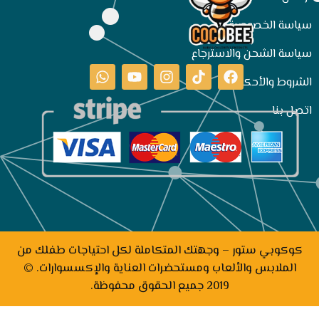
سياسة الخصوصية
سياسة الشحن والاسترجاع
الشروط والأحكام
اتصل بنا
كوكوبي ستور – وجهتك المتكاملة لكل احتياجات طفلك من
الملابس والألعاب ومستحضرات العناية والإكسسوارات. ©
2019 جميع الحقوق محفوظة.