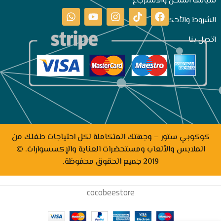
سياسة الشحن والاسترجاع
الشروط والأحكام
اتصل بنا
كوكوبي ستور – وجهتك المتكاملة لكل احتياجات طفلك من
الملابس والألعاب ومستحضرات العناية والإكسسوارات. ©
2019 جميع الحقوق محفوظة.
cocobeestore