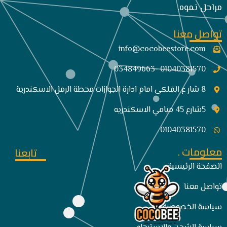
مراحل نموه.
تواصل معنا
info@cocobeestore.com​
01040381570 -034849663
8 شار ع الفلكى امام ادارة الجوازات محطة الرمل الاسكندرية
5شارع 45 ميامي الاسكندريه
01040381570
معلومات .
تابعنا
الصفحة الرئيسية
تواصل معنا
سياسة الخصوصية