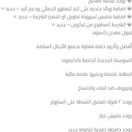
💎 يوجد علاقة مفاتيح
💎 اضافة زوائد جلدية على اليد للمظهر الجمالي ودعم اليد – جديد ⭐
💎 اضافة مقبس لسهولة تطويل او تقصير الشريط – جديد ⭐
💎 الشريط المطبوع من ليكوين – جديد ⭐
ليبول معدن دايموند
أفضل وأجود خامة مقارنة بجميع الأجيال السابقة
السوستة الجديدة الخاصة بالدايموند
البطانة غامقة وعليها علامة مائية
وتربروف ضد الماء والاتساخ
يوجد ٢ هوك لتعليق الشنطة على السترولر
يوجد مفرش غيار
يوجد حافظه خارجية للببرونة جديد