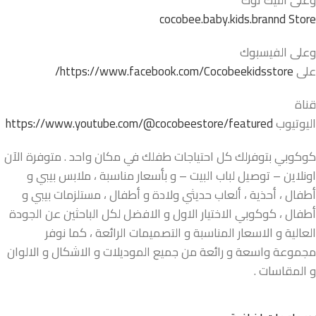
cocobee.baby.kids.brannd Store
وعلى الفيسبوك
على
https://www.facebook.com/Cocobeekidsstore/
قناة
اليوتيوب
https://www.youtube.com/@cocobeestore/featured
كوكوبي بتوفرلك كل احتياجات طفلك في مكان واحد . متوفرة الآن
اونلاين – توصيل لباب البيت – و بأسعار مناسبة ، ملابس بيبي و
أطفال ، أحذية ، ألعاب حديثي ولادة و أطفال ، مستلزمات بيبي و
أطفال ، كوكوبي الاختيار الاول و الافضل لكل الباحثين عن الجودة
العالية و الاسعار المناسبة و التصميمات الرائعة ، كما نوفر
مجموعة واسعة و رائعة من جميع الموديلات و الاشكال و الالوان
و المقاسات .