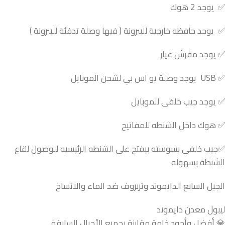
✅ يوجد 2 هوك
✅ يوجد حافظه خارجية للببرونة ( فيها وصلة تدفئة للببرونة )
✅ يوجد مفرش غيار
✅ USB يوجد وصلة يو اس بي لشحن الموبايل
✅ يوجد جيب خلفى للموبايل
✅ هوك داخل الشنطه للمفاتيح
✅جيب خلفى بسوسته بيفتح على الشنطه الرئيسيه للوصول لقاع
الشنطة بسهوله
الجيل السابع الدايموند وتربروف ضد الماء والاتساخ
ليبول معدن دايموند
💎 أفضل وأجود خامة مقارنة بجميع الأجيال السابقة