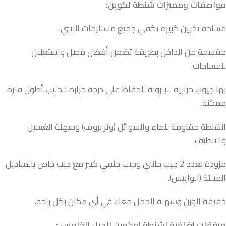
مواصفات ومميزات شنطة لكوين:
مساحة تخزين كبيرة تكفي جميع مستلزمات البيبي.
مقسمة من الداخل بطريقة تضمن أفضل فصل واستغلال
للمساحات.
بها جيوب حرارية للببرونة للحفاظ على درجة حرارة الحليب أطول فترة
ممكنة.
الشنطة مقاومة للماء والسوائل (وتر بروف) وسهلة الغسيل
والتنظيف.
مزودة بعدد 2 جيب جانبي وجيب خلفي كبير مع جيب خاص بالمناديل
المبللة (الوايبس).
خفيفة الوزن وسهلة الحمل معكِ في أي مكان بكل راحة.
مرفقات إضافية لشنطة لوكوين الجيل الخامس :