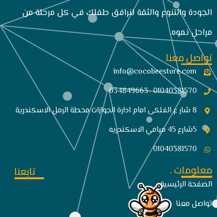
الجودة والتنوع والثقة لنرافق طفلك في كل مرحلة من
مراحل نموه.
تواصل معنا
info@cocobeestore.com​
01040381570 -034849663
8 شار ع الفلكى امام ادارة الجوازات محطة الرمل الاسكندرية
5شارع 45 ميامي الاسكندريه
01040381570
معلومات .
تابعنا
الصفحة الرئيسية
تواصل معنا