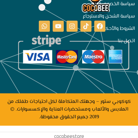
سياسة الخصوصية
سياسة الشحن والاسترجاع
الشروط والأحكام
اتصل بنا
كوكوبي ستور – وجهتك المتكاملة لكل احتياجات طفلك من
الملابس والألعاب ومستحضرات العناية والإكسسوارات. ©
2019 جميع الحقوق محفوظة.
cocobeestore