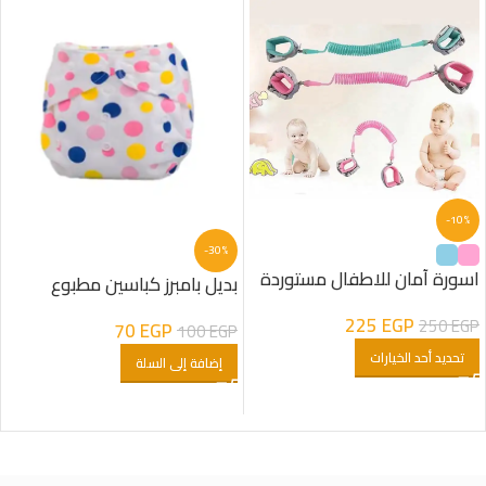
-10%
-30%
اسورة آمان للاطفال مستوردة
بديل بامبرز كباسين مطبوع
225
EGP
250
EGP
70
EGP
100
EGP
تحديد أحد الخيارات
إضافة إلى السلة