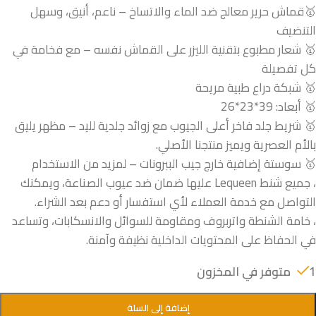
🥇قماش حرير معالج ضد الماء والاتساخ – ناعم، أنيق، وسهل
التنضيف
🥇 شعار مطبوع بتقنية الليزر على القماش نفسه – مع فخامة في
كل تفصيلة
🥇 شبكة دراع طبية مريحة
🥇 أبعاد: 39*23*26
🥇 شريط جلد فاخر أعلى الجيوب مع زوائد جلدية لليد – مظهر يليق
بالأم العصرية ويميز منتجنا الأصلي.
🥇 سوستة إضافية خارج جيب الببرونات – لمزيد من الاستخدام
، جميع شنط Lequeen عليها ضمان ضد عيوب الصناعة، ويمكنك
التواصل مع خدمة العملاء لأي استفسار أو دعم بعد الشراء.
، خامة الشنطة واتربروف ومقاومة للسوائل والانسكابات، وتساعد
في الحفاظ على المحتويات الداخلية نظيفة وآمنة.
1 متوفر في المخزون
إضافة إلى السلة