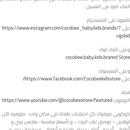
الماء البارد فى الغسيل
تابعونا على الانستجرام
على
https://www.instagram.com/cocobee_baby.kids.brands/?
igshid=
وعلى التيك توك
cocobee.baby.kids.brannd Store
وعلى الفيسبوك
على
https://www.facebook.com/Cocobeekidsstore/
قناة
اليوتيوب
https://www.youtube.com/@cocobeestore/featured
كوكوبي بتوفرلك كل احتياجات طفلك في مكان واحد . متوفرة الآن
اونلاين – توصيل لباب البيت – و بأسعار مناسبة ، ملابس بيبي و
أطفال ، أحذية ، ألعاب حديثي ولادة و أطفال ، مستلزمات بيبي و