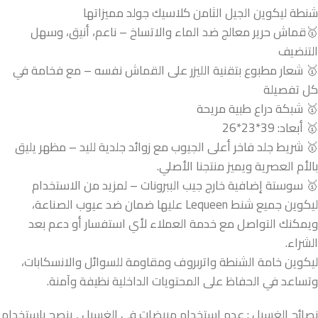
شنطة ليكوين الجيل الثامن كلاسيك جولد مميزاتها
🥇قماش حرير معالج ضد الماء والاتساخ – ناعم، أنيق، وسهل
التنضيف
🥇 شعار مطبوع بتقنية الليزر على القماش نفسه – مع فخامة في
كل تفصيلة
🥇 شبكة دراع طبية مريحة
🥇 أبعاد: 39*23*26
🥇 شريط جلد فاخر أعلى الجيوب مع زوائد جلدية لليد – مظهر يليق
بالأم العصرية ويميز منتجنا الأصلي.
🥇 سوستة إضافية خارج جيب الببرونات – لمزيد من الاستخدام
ليكوين جميع شنط Lequeen عليها ضمان ضد عيوب الصناعة،
ويمكنك التواصل مع خدمة العملاء لأي استفسار أو دعم بعد
الشراء.
ليكوين خامة الشنطة واتربروف ومقاومة للسوائل والانسكابات،
وتساعد في الحفاظ على المحتويات الداخلية نظيفة وآمنة.
نصائح الغسيل : عدم استخدام مبيضات فى الغسيل , ينصح باستخدام