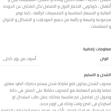
أطفال ، كوكوبي الاختيار الاول و الافضل لكل الباحثين عن الجودة
العالية و الاسعار المناسبة و التصميمات الرائعة ، كما نوفر
مجموعة واسعة و رائعة من جميع الموديلات و الاشكال و الالوان
و المقاسات .
معلومات إضافية
أسود
,
بيج
,
روز
,
كحلى
الوان
الشحن و التسليم
مندوب الشحن بيكون تابع لشركة شحن بيسلم حضرتك الطرد مغلق
تماما ولايتم المعاينة مع المندوب حفاظا على المنتج .فى حالة
وصول اى تفاصيل غير مناسبة يمكنك عمل طلب استبدال او
استرجاع فى اسرع وقت وذلك فى اوردر جديد.
عند اسبتدال او إرجاع المنتج, تأكد من وجود جميع الملحقات الخاصة