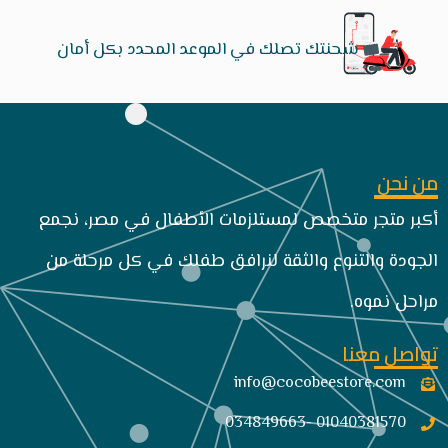
شحنتك تصلك في الموعد المحدد بكل أمان
من نحن
أكبر متجر متخصص لمستلزمات الأطفال في مصر، نجمع
الجودة والتنوع والثقة لنرافق طفلك في كل مرحلة من
مراحل نموه.
تواصل معنا
info@cocobeestore.com​
01040381570 -034849663