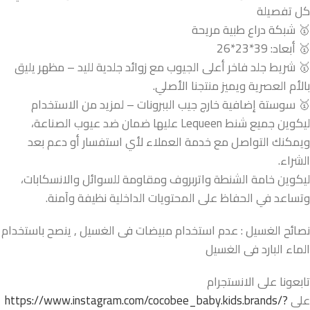
كل تفصيلة
🥇 شبكة دراع طبية مريحة
🥇 أبعاد: 39*23*26
🥇 شريط جلد فاخر أعلى الجيوب مع زوائد جلدية لليد – مظهر يليق
بالأم العصرية ويميز منتجنا الأصلي.
🥇 سوستة إضافية خارج جيب الببرونات – لمزيد من الاستخدام
ليكوين جميع شنط Lequeen عليها ضمان ضد عيوب الصناعة،
ويمكنك التواصل مع خدمة العملاء لأي استفسار أو دعم بعد
الشراء.
ليكوين خامة الشنطة واتربروف ومقاومة للسوائل والانسكابات،
وتساعد في الحفاظ على المحتويات الداخلية نظيفة وآمنة.
نصائح الغسيل : عدم استخدام مبيضات فى الغسيل , ينصح باستخدام
الماء البارد فى الغسيل
تابعونا على الانستجرام
على
https://www.instagram.com/cocobee_baby.kids.brands/?