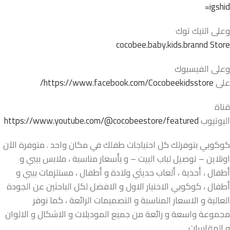
igshid=
وعلى التيك توك
cocobee.baby.kids.brannd Store
وعلى الفيسبوك
على
https://www.facebook.com/Cocobeekidsstore/
قناة
اليوتيوب
https://www.youtube.com/@cocobeestore/featured
كوكوبي بتوفرلك كل احتياجات طفلك في مكان واحد . متوفرة الآن
اونلاين – توصيل لباب البيت – و بأسعار مناسبة ، ملابس بيبي و
أطفال ، أحذية ، ألعاب حديثي ولادة و أطفال ، مستلزمات بيبي و
أطفال ، كوكوبي الاختيار الاول و الافضل لكل الباحثين عن الجودة
العالية و الاسعار المناسبة و التصميمات الرائعة ، كما نوفر
مجموعة واسعة و رائعة من جميع الموديلات و الاشكال و الالوان
و المقاسات .