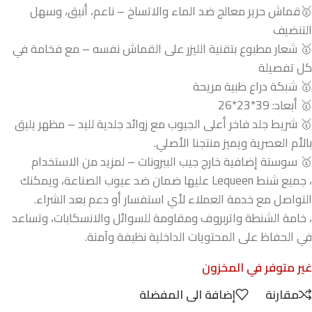
🥇قماش حرير معالج ضد الماء والاتساخ – ناعم، أنيق، وسهل
التنضيف
🥇 شعار مطبوع بتقنية الليزر على القماش نفسه – مع فخامة في
كل تفصيلة
🥇 شبكة دراع طبية مريحة
🥇 أبعاد: 39*23*26
🥇 شريط جلد فاخر أعلى الجيوب مع زوائد جلدية لليد – مظهر يليق
بالأم العصرية ويميز منتجنا الأصلي.
🥇 سوستة إضافية خارج جيب الببرونات – لمزيد من الاستخدام
، جميع شنط Lequeen عليها ضمان ضد عيوب الصناعة، ويمكنك
التواصل مع خدمة العملاء لأي استفسار أو دعم بعد الشراء.
، خامة الشنطة واتربروف ومقاومة للسوائل والانسكابات، وتساعد
في الحفاظ على المحتويات الداخلية نظيفة وآمنة.
غير متوفر في المخزون
مقارنة
إضافة الى المفضلة