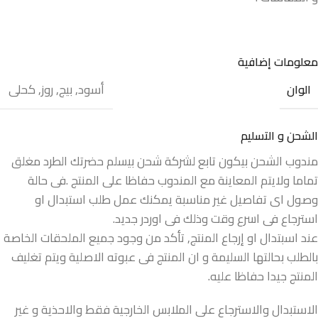
معلومات إضافية
أسود
,
بيج
,
روز
,
كحلى
الوان
الشحن و التسليم
مندوب الشحن بيكون تابع لشركة شحن بيسلم حضرتك الطرد مغلق
تماما ولايتم المعاينة مع المندوب حفاظا على المنتج .فى حالة
وصول اى تفاصيل غير مناسبة يمكنك عمل طلب استبدال او
استرجاع فى اسرع وقت وذلك فى اوردر جديد.
عند اسبتدال او إرجاع المنتج, تأكد من وجود جميع الملحقات الخاصة
بالطلب بحالتها السليمة و ان المنتج فى عبوته الاصلية ويتم تغليف
المنتج جيدا حفاظا عليه.
الاستبدال والاسترجاع علي الملابس الخارجية فقط والاحذية و غير