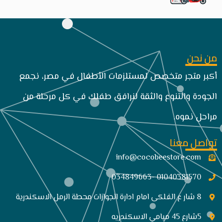
من نحن
أكبر متجر متخصص لمستلزمات الأطفال في مصر، نجمع
الجودة والتنوع والثقة لنرافق طفلك في كل مرحلة من
مراحل نموه.
تواصل معنا
info@cocobeestore.com​
01040381570 -034849663
8 شار ع الفلكى امام ادارة الجوازات محطة الرمل الاسكندرية
5شارع 45 ميامي الاسكندريه