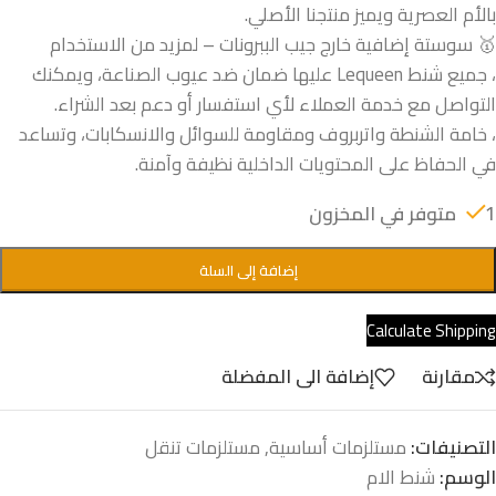
بالأم العصرية ويميز منتجنا الأصلي.
🥇 سوستة إضافية خارج جيب الببرونات – لمزيد من الاستخدام
، جميع شنط Lequeen عليها ضمان ضد عيوب الصناعة، ويمكنك
التواصل مع خدمة العملاء لأي استفسار أو دعم بعد الشراء.
، خامة الشنطة واتربروف ومقاومة للسوائل والانسكابات، وتساعد
في الحفاظ على المحتويات الداخلية نظيفة وآمنة.
1 متوفر في المخزون
إضافة إلى السلة
Calculate Shipping
مقارنة
إضافة الى المفضلة
التصنيفات:
مستلزمات أساسية
,
مستلزمات تنقل
الوسم:
شنط الام