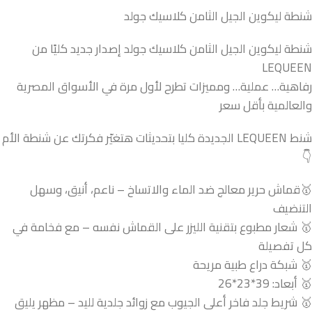
شنطة ليكوين الجيل الثامن كلاسيك جولد
شنطة ليكوين الجيل الثامن كلاسيك جولد إصدار جديد كليًا من
LEQUEEN
رفاهية… عملية… ومميزات تطرح لأول مرة في الأسواق المصرية
والعالمية بأقل سعر
شنط LEQUEEN الجديدة كليا بتحديثات هتغيّر فكرتك عن شنطة الأم
👇
🥇قماش حرير معالج ضد الماء والاتساخ – ناعم، أنيق، وسهل
التنضيف
🥇 شعار مطبوع بتقنية الليزر على القماش نفسه – مع فخامة في
كل تفصيلة
🥇 شبكة دراع طبية مريحة
🥇 أبعاد: 39*23*26
🥇 شريط جلد فاخر أعلى الجيوب مع زوائد جلدية لليد – مظهر يليق