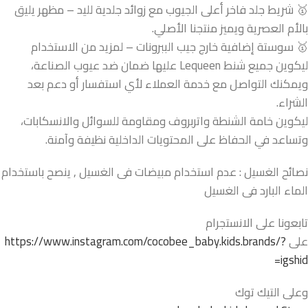
🥇 شريط جلد فاخر أعلى الجيوب مع زوائد جلدية لليد – مظهر يليق
بالأم العصرية ويميز منتجنا الأصلي.
🥇 سوستة إضافية خارج جيب الببرونات – لمزيد من الاستخدام
ليكوين جميع شنط Lequeen عليها ضمان ضد عيوب الصناعة،
ويمكنك التواصل مع خدمة العملاء لأي استفسار أو دعم بعد
الشراء.
ليكوين خامة الشنطة واتربروف ومقاومة للسوائل والانسكابات،
وتساعد في الحفاظ على المحتويات الداخلية نظيفة وآمنة.
نصائح الغسيل : عدم استخدام مبيضات فى الغسيل , ينصح باستخدام
الماء البارد فى الغسيل
تابعونا على الانستجرام
على
https://www.instagram.com/cocobee_baby.kids.brands/?
igshid=
وعلى التيك توك