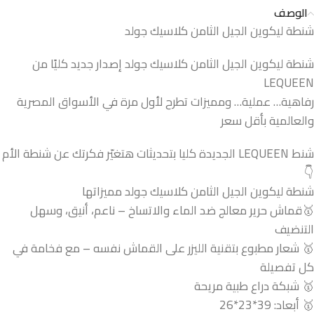
الوصف
شنطة ليكوين الجيل الثامن كلاسيك جولد
شنطة ليكوين الجيل الثامن كلاسيك جولد إصدار جديد كليًا من
LEQUEEN
رفاهية… عملية… ومميزات تطرح لأول مرة في الأسواق المصرية
والعالمية بأقل سعر
شنط LEQUEEN الجديدة كليا بتحديثات هتغيّر فكرتك عن شنطة الأم
👇
شنطة ليكوين الجيل الثامن كلاسيك جولد مميزاتها
🥇قماش حرير معالج ضد الماء والاتساخ – ناعم، أنيق، وسهل
التنضيف
🥇 شعار مطبوع بتقنية الليزر على القماش نفسه – مع فخامة في
كل تفصيلة
🥇 شبكة دراع طبية مريحة
🥇 أبعاد: 39*23*26