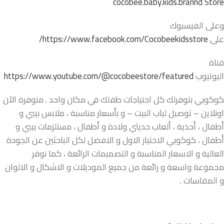
cocobee.baby.kids.brannd Store
وعلى الفيسبوك
على
https://www.facebook.com/Cocobeekidsstore/
قناة
اليوتيوب
https://www.youtube.com/@cocobeestore/featured
كوكوبي بتوفرلك كل احتياجات طفلك في مكان واحد . متوفرة الآن
اونلاين – توصيل لباب البيت – و بأسعار مناسبة ، ملابس بيبي و
أطفال ، أحذية ، ألعاب حديثي ولادة و أطفال ، مستلزمات بيبي و
أطفال ، كوكوبي الاختيار الاول و الافضل لكل الباحثين عن الجودة
العالية و الاسعار المناسبة و التصميمات الرائعة ، كما نوفر
مجموعة واسعة و رائعة من جميع الموديلات و الاشكال و الالوان
و المقاسات .