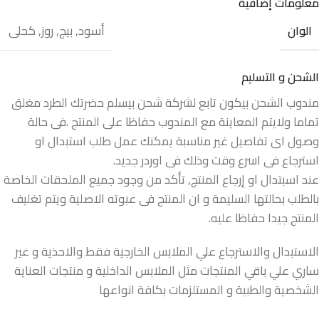
معلومات إضافية
أسود
,
بيج
,
روز
,
كحلى
الوان
الشحن و التسليم
مندوب الشحن بيكون تابع لشركة شحن بيسلم حضرتك الطرد مغلق
تماما ولايتم المعاينة مع المندوب حفاظا على المنتج .فى حالة
وصول اى تفاصيل غير مناسبة يمكنك عمل طلب استبدال او
استرجاع فى اسرع وقت وذلك فى اوردر جديد.
عند اسبتدال او إرجاع المنتج, تأكد من وجود جميع الملحقات الخاصة
بالطلب بحالتها السليمة و ان المنتج فى عبوته الاصلية ويتم تغليف
المنتج جيدا حفاظا عليه.
الاستبدال والاسترجاع علي الملابس الخارجية فقط والاحذية و غير
ساري علي باقي المنتجات مثل الملابس الداخلية و منتجات العناية
الشخصية والطبية و المستلزمات بكافة انواعها