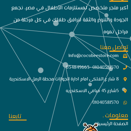
أكبر متجر متخصص لمستلزمات الأطفال في مصر، نجمع
الجودة والتنوع والثقة لنرافق طفلك في كل مرحلة من
مراحل نموه.
تواصل معنا
info@cocobeestore.com​
01040381570 -034849663
8 شار ع الفلكى امام ادارة الجوازات محطة الرمل الاسكندرية
5شارع 45 ميامي الاسكندريه
01040381570
معلومات .
تابعنا
الصفحة الرئيسية