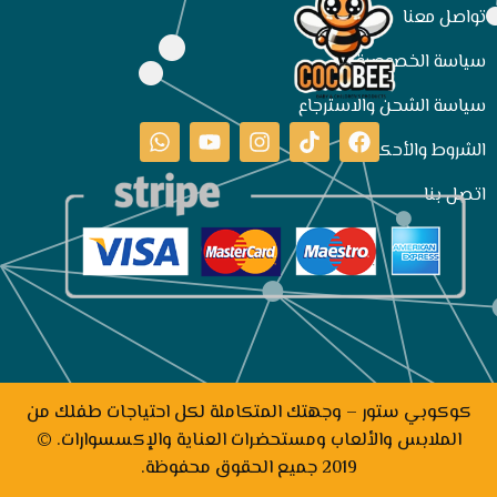
تواصل معنا
سياسة الخصوصية
سياسة الشحن والاسترجاع
الشروط والأحكام
اتصل بنا
كوكوبي ستور – وجهتك المتكاملة لكل احتياجات طفلك من
الملابس والألعاب ومستحضرات العناية والإكسسوارات. ©
2019 جميع الحقوق محفوظة.