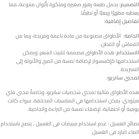
التصميم
: يحمل طبعة زهور صغيرة ومتكررة بألوان متنوعة، مما
يعطيه مظهرًا ربيعيًا أو لطيفًا.
تفاصيل إضافية:
الخامة
: الأطواق مصنوعة من مادة ناعمة ومريحة، ربما من
القماش أو القطن.
الاستخدام
: هذه الأطواق مصممة لتثبيت الشعر، ويمكن
استخدامها كإكسسوار لإضافة لمسة من المرح والأنوثة إلى
التسريحة.
لمحبي سانريو:
هذه الأطواق مثالية لمحبي شخصيات سانريو، وخاصةً محبي ماي
ميلودي. يمكن استخدامها في المناسبات المختلفة، سواء كانت
يومية أو احتفالية، لإضفاء لمسة من البراءة والجاذبية.
نصائح الغسيل : عدم استخدام مبيضات فى الغسيل , ينصح باستخدام
الماء البارد فى الغسيل