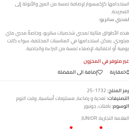
استخدامها كإكسسوار لإضافة لمسة من المرح والأنوثة إلى
التسريحة.
لمحبي سانريو:
هذه الأطواق مثالية لمحبي شخصيات سانريو، وخاصةً محبي ماي
ميلودي. يمكن استخدامها في المناسبات المختلفة، سواء كانت
يومية أو احتفالية، لإضفاء لمسة من البراءة والجاذبية.
غير متوفر في المخزون
مقارنة
إضافة الى المفضلة
رمز المنتج:
1732-25
التصنيفات:
تغذية و رضاعة
,
مستلزمات أساسية
,
وقت النوم
الوسوم:
بافتات
,
جونيور
العلامة التجارية:
JUNIOR