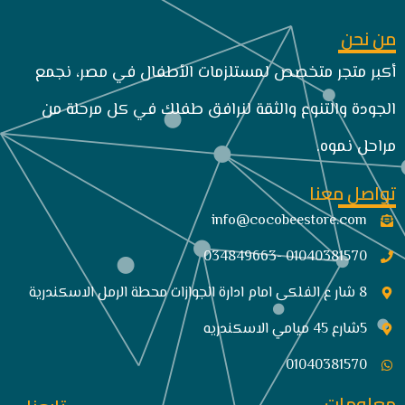
من نحن
أكبر متجر متخصص لمستلزمات الأطفال في مصر، نجمع
الجودة والتنوع والثقة لنرافق طفلك في كل مرحلة من
مراحل نموه.
تواصل معنا
info@cocobeestore.com​
01040381570 -034849663
8 شار ع الفلكى امام ادارة الجوازات محطة الرمل الاسكندرية
5شارع 45 ميامي الاسكندريه
01040381570
معلومات .