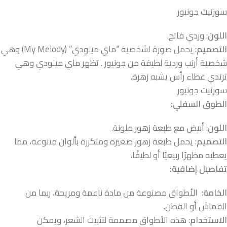
سورتيت جونيور
اللون
: وردي فاتح.
التصميم
: يحمل صورة لشخصية “ماي ميلودي” (My Melody) وهي
شخصية أرنب وردية لطيفة من جونيور . تظهر ماي ميلودي وهي
ترتدي غطاء رأس يشبه زهرة.
سورتيت جونيور
الطوق السفلي:
اللون
: أبيض مع طبعة زهور ملونة.
التصميم
: يحمل طبعة زهور صغيرة ومتكررة بألوان متنوعة، مما
يعطيه مظهرًا ربيعيًا أو لطيفًا.
تفاصيل إضافية:
الخامة
: الأطواق مصنوعة من مادة ناعمة ومريحة، ربما من
القماش أو القطن.
الاستخدام
: هذه الأطواق مصممة لتثبيت الشعر، ويمكن