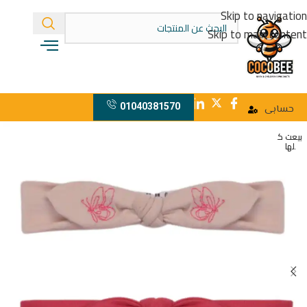
Skip to navigation
Skip to main content
01040381570
حسابى
بيعت ك
لها