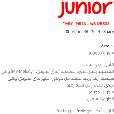
Share:
الوصف
سورتيت جونيور
اللون
: وردي فاتح.
التصميم
: يحمل صورة لشخصية “ماي ميلودي” (My Melody) وهي
شخصية أرنب وردية لطيفة من جونيور . تظهر ماي ميلودي وهي
ترتدي غطاء رأس يشبه زهرة.
سورتيت جونيور
الطوق السفلي:
اللون
: أبيض مع طبعة زهور ملونة.