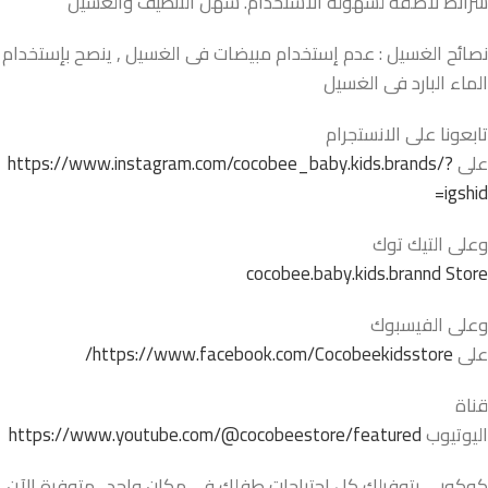
شرائط لاصقة لسهولة الاستخدام. سهل التنظيف والغسيل
نصائح الغسيل : عدم إستخدام مبيضات فى الغسيل , ينصح بإستخدام
الماء البارد فى الغسيل
تابعونا على الانستجرام
على
https://www.instagram.com/cocobee_baby.kids.brands/?
igshid=
وعلى التيك توك
cocobee.baby.kids.brannd Store
وعلى الفيسبوك
على
https://www.facebook.com/Cocobeekidsstore/
قناة
اليوتيوب
https://www.youtube.com/@cocobeestore/featured
كوكوبي بتوفرلك كل احتياجات طفلك في مكان واحد . متوفرة الآن