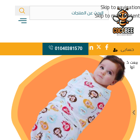
Skip to navigation
Skip to main content
01040381570
حسابى
بيعت ك
لها