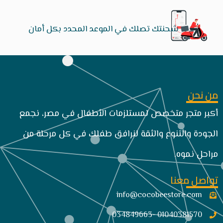
شحنتك تصلك في الموعد المحدد بكل أمان
من نحن
أكبر متجر متخصص لمستلزمات الأطفال في مصر، نجمع
الجودة والتنوع والثقة لنرافق طفلك في كل مرحلة من
مراحل نموه.
تواصل معنا
info@cocobeestore.com​
01040381570 -034849663