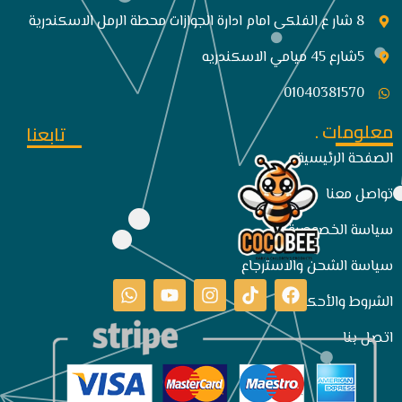
8 شار ع الفلكى امام ادارة الجوازات محطة الرمل الاسكندرية
5شارع 45 ميامي الاسكندريه
01040381570
معلومات .
تابعنا
الصفحة الرئيسية
تواصل معنا
سياسة الخصوصية
سياسة الشحن والاسترجاع
الشروط والأحكام
اتصل بنا