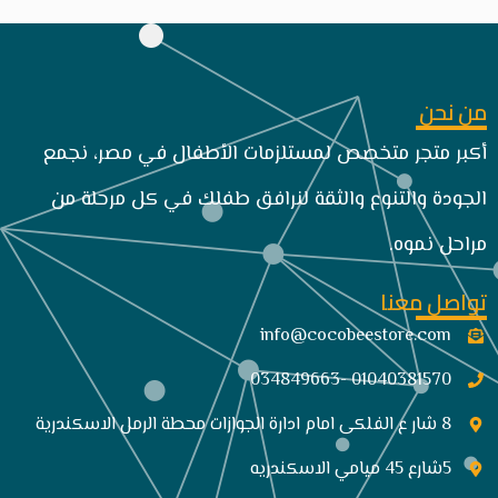
من نحن
أكبر متجر متخصص لمستلزمات الأطفال في مصر، نجمع
الجودة والتنوع والثقة لنرافق طفلك في كل مرحلة من
مراحل نموه.
تواصل معنا
info@cocobeestore.com​
01040381570 -034849663
8 شار ع الفلكى امام ادارة الجوازات محطة الرمل الاسكندرية
5شارع 45 ميامي الاسكندريه