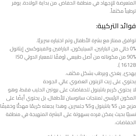
المتعرضة للإجهاد في منطقة الحفاض. من بداية الولادة. يوفر
ترطيباً مكثفاً.
فوائد التركيبة:
توافق ممتاز مع بشرة الأطفال وتم اختباره سريريًا.
0% خالي من البارابين، السيليكون، البارافين والفينوكسي إيثانول.
90% من مكوناته من أصل طبيعي (وفقًا للمعيار الدولي ISO
16128 ).
يهدئ, يغذي ويرطب بشكل مكثف.
يحتوي على زيت الزيتون العضوي عالي الجودة
لا يحتوي كريم بانثينول للحفاضات على بروتين الحليب فقط، وهو
المكون الرئيسي لمنتجات سانوسان للأطفال، بل يحتوي أيضًا على
مزيج من 5% بانثينول و5% جلسرين. وهذا يجعله كريمًا مهدئًا وخفيفًا
نسبيًا بحيث يمكن فرده بسهولة على البشرة المتهيجة في منطقة
الحفاضات.