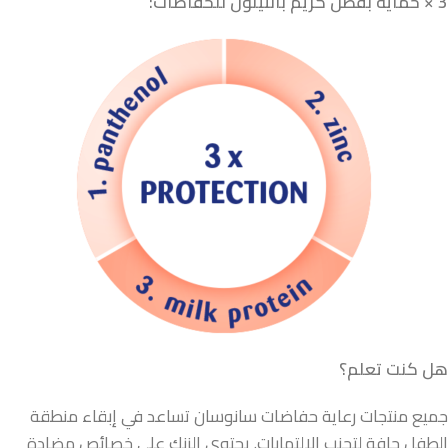
3 × حماية بفضل كريم بانثينول للحفاضات:
هل كنت تعلم؟
جميع منتجات رعاية حفاضات سانوسان تساعد في إبقاء منطقة
الطفل جافة لتجنب الالتهابات. يحتوي الزنك على خصائص مضادة