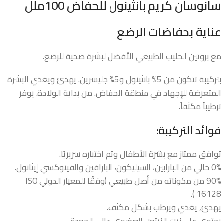
سانوسان كريم بانثينول للحفاض 100ملل
عناية بحفاضات الرضع
مع بروتين الحليب الطبيعي الأفضل لبشرة صحية للرضع.
بتركيبة تتكون من 5% بانثينول و5% جليسرين. يهدئ ويغذي البشرة
المتعرضة للإجهاد في منطقة الحفاض. من بداية الولادة. يوفر
ترطيباً مكثفاً.
فوائد التركيبة:
توافق ممتاز مع بشرة الأطفال وتم اختباره سريريًا.
0% خالي من البارابين، السيليكون، البارافين والفينوكسي إيثانول.
90% من مكوناته من أصل طبيعي (وفقًا للمعيار الدولي ISO
16128 ).
يهدئ, يغذي ويرطب بشكل مكثف.
يحتوي على زيت الزيتون العضوي عالي الجودة