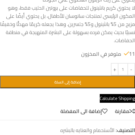
لا يحتوي كريم بانثينول للحفاضات على بروتين الحليب فقط، وهو
المكون الرئيسي لمنتجات سانوسان للأطفال، بل يحتوي أيضًا على
مزيج من 5% بانثينول و5% جلسرين. وهذا يجعله كريمًا مهدئًا وخفيفًا
نسبيًا بحيث يمكن فرده بسهولة على البشرة المتهيجة في منطقة
الحفاضات.
11 متوفر في المخزون
إضافة إلى السلة
Calculate Shipping
مقارنة
إضافة الى المفضلة
التصنيف:
الأستحمام والعنايه بالبشره