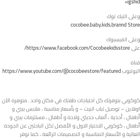
igshid=
وعلى التيك توك
cocobee.baby.kids.brannd Store
وعلى الفيسبوك
على
https://www.facebook.com/Cocobeekidsstore/
قناة
اليوتيوب
https://www.youtube.com/@cocobeestore/featured
كوكوبي بتوفرلك كل احتياجات طفلك في مكان واحد . متوفرة الآن
اونلاين – توصيل لباب البيت – و بأسعار مناسبة ، ملابس بيبي و
أطفال ، أحذية ، ألعاب حديثي ولادة و أطفال ، مستلزمات بيبي و
أطفال ، كوكوبي الاختيار الاول و الأفضل لكل الباحثين عن الجودة
العالية و الأسعار المناسبة و التصميمات الرائعة ، كما نوفر