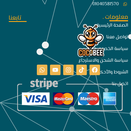
01040381570
معلومات .
تابعنا
الصفحة الرئيسية
تواصل معنا
سياسة الخصوصية
سياسة الشحن والاسترجاع
الشروط والأحكام
اتصل بنا