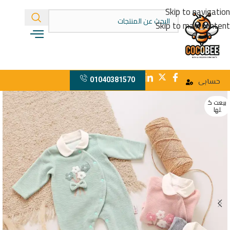
Skip to navigation
Skip to main content
01040381570
حسابى
بيعت ك
لها