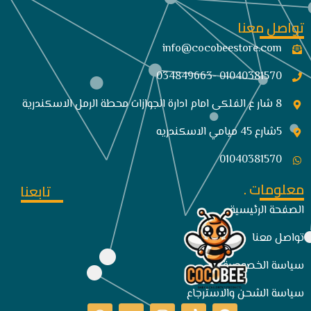
تواصل معنا
info@cocobeestore.com​
01040381570 -034849663
8 شار ع الفلكى امام ادارة الجوازات محطة الرمل الاسكندرية
5شارع 45 ميامي الاسكندريه
01040381570
معلومات .
تابعنا
الصفحة الرئيسية
تواصل معنا
سياسة الخصوصية
سياسة الشحن والاسترجاع