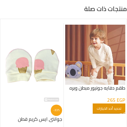
منتجات ذات صلة
طقم دفايه جونيور مبطن وبره
لون كريمى
265
EGP
تحديد أحد الخيارات
-33%
جوانتى ايس كريم قطن