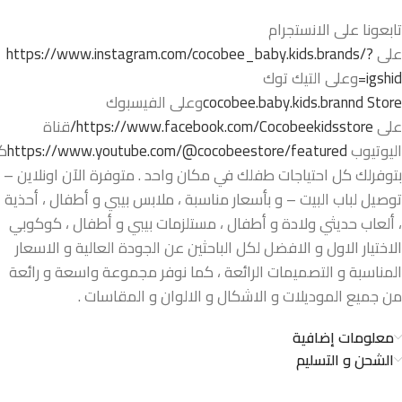
تابعونا على الانستجرام
على
https://www.instagram.com/cocobee_baby.kids.brands/?
igshid=
وعلى التيك توك
cocobee.baby.kids.brannd Store
وعلى الفيسبوك
على
https://www.facebook.com/Cocobeekidsstore/
قناة
اليوتيوب
https://www.youtube.com/@cocobeestore/featured
ك
بتوفرلك كل احتياجات طفلك في مكان واحد . متوفرة الآن اونلاين –
توصيل لباب البيت – و بأسعار مناسبة ، ملابس بيبي و أطفال ، أحذية
، ألعاب حديثي ولادة و أطفال ، مستلزمات بيبي و أطفال ، كوكوبي
الاختيار الاول و الافضل لكل الباحثين عن الجودة العالية و الاسعار
المناسبة و التصميمات الرائعة ، كما نوفر مجموعة واسعة و رائعة
من جميع الموديلات و الاشكال و الالوان و المقاسات .
معلومات إضافية
الشحن و التسليم