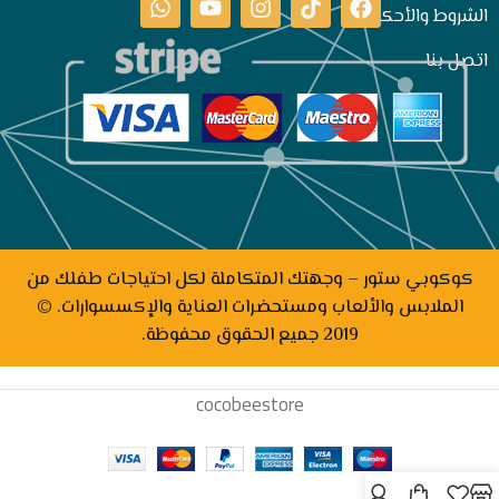
الشروط والأحكام
اتصل بنا
كوكوبي ستور – وجهتك المتكاملة لكل احتياجات طفلك من
الملابس والألعاب ومستحضرات العناية والإكسسوارات. ©
2019 جميع الحقوق محفوظة.
cocobeestore