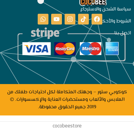
سياسة الشحن والاسترجاع
الشروط والأحكام
اتصل بنا
كوكوبي ستور – وجهتك المتكاملة لكل احتياجات طفلك من
الملابس والألعاب ومستحضرات العناية والإكسسوارات. ©
2019 جميع الحقوق محفوظة.
cocobeestore