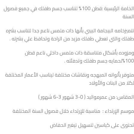
الخامة الرئيسية :قطن 100% لتناسب جسم طفلك في جميع فصول
السنة
تتميزخامه البيجامة البيبي بأنها ذات ملمس ناعم جدا لتناسب بشره
طفلك والتي تعطي طفلك مزيد من الراحة وتحافظ علي بشرته .
ومزوده بأشكال متناسقة ذات ملمس داخلي ناعم قطن
100%لحمايه جسم طفلك وتدفئته .
متوفر بألوانه المبهجه ونقاشات مختلفة ليناسب الأعمار المختلفة
لكلا من البنات والأولاد
المقاس: من عمرمواليد ( 0-3 شهور 3-6 شهور )
موسم الإرتداء : مناسبة للإرتداء خلال فصول السنة المختلفة
تحتوى على كباسين لتسهيل تيغير الحفاض