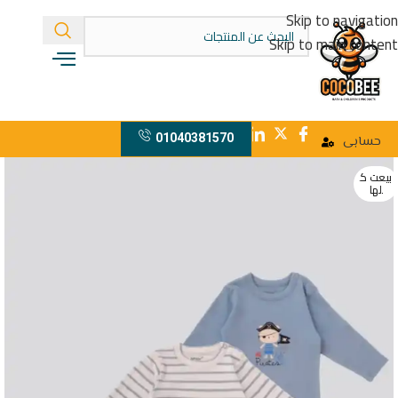
Skip to navigation
Skip to main content
01040381570
حسابى
بيعت ك
لها