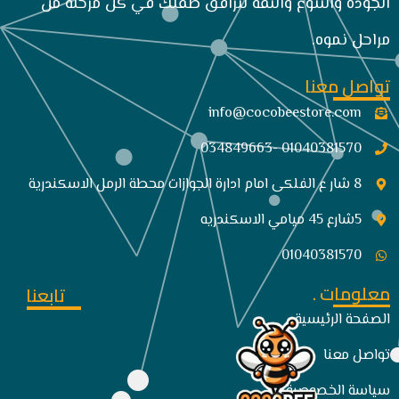
الجودة والتنوع والثقة لنرافق طفلك في كل مرحلة من
مراحل نموه.
تواصل معنا
info@cocobeestore.com​
01040381570 -034849663
8 شار ع الفلكى امام ادارة الجوازات محطة الرمل الاسكندرية
5شارع 45 ميامي الاسكندريه
01040381570
معلومات .
تابعنا
الصفحة الرئيسية
تواصل معنا
سياسة الخصوصية