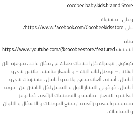
cocobee.baby.kids.brannd Store
وعلى الفيسبوك
على
https://www.facebook.com/Cocobeekidsstore/
قناة
اليوتيوب
https://www.youtube.com/@cocobeestore/featured
كوكوبي بتوفرلك كل احتياجات طفلك في مكان واحد . متوفرة الآن
اونلاين – توصيل لباب البيت – و بأسعار مناسبة ، ملابس بيبي و
أطفال ، أحذية ، ألعاب حديثي ولادة و أطفال ، مستلزمات بيبي و
أطفال ، كوكوبي الاختيار الاول و الافضل لكل الباحثين عن الجودة
العالية و الاسعار المناسبة و التصميمات الرائعة ، كما نوفر
مجموعة واسعة و رائعة من جميع الموديلات و الاشكال و الالوان
و المقاسات .