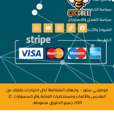
سياسة الخصوصية
سياسة الشحن والاسترجاع
الشروط والأحكام
اتصل بنا
كوكوبي ستور – وجهتك المتكاملة لكل احتياجات طفلك من
الملابس والألعاب ومستحضرات العناية والإكسسوارات. ©
2019 جميع الحقوق محفوظة.