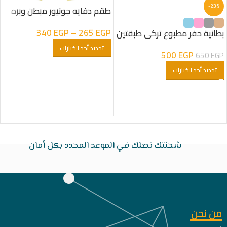
-23%
طقم دفايه جونيور مبطن وبره
لون أصفر
340
EGP
–
265
EGP
بطانية حفر مطبوع تركى طبقتين
تحديد أحد الخيارات
500
EGP
650
EGP
تحديد أحد الخيارات
شحنتك تصلك في الموعد المحدد بكل أمان
من نحن