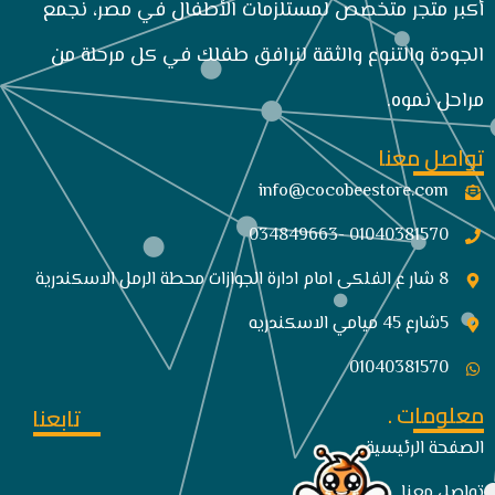
أكبر متجر متخصص لمستلزمات الأطفال في مصر، نجمع
الجودة والتنوع والثقة لنرافق طفلك في كل مرحلة من
مراحل نموه.
تواصل معنا
info@cocobeestore.com​
01040381570 -034849663
8 شار ع الفلكى امام ادارة الجوازات محطة الرمل الاسكندرية
5شارع 45 ميامي الاسكندريه
01040381570
معلومات .
تابعنا
الصفحة الرئيسية
تواصل معنا