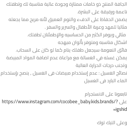
الجافة المنتج ذو خامات ممتازة وجودة عالية مناسبة لك ولطفلك
ناعمة ورقيقة على البشرة.
يضمن الحفاظ على الدفء والنوم العميق لأنه مريح مما يجعله
مثاليا للمهد وعربة الأطفال والسرير والسفر .
مثالي ويوفر الكثير من الحساسيه والإطمئنان لطفلك.
اشكال مناسبه ومتوفر بألوان مبهجه
فائق النعومة سيجعل طفلك ينام كما لو كان على السحاب.
يمكن غسله في الغسالة مع مراعاة عدم اضافة المواد المبيضة
وتجنب درجات الحرارة العالية
نصائح الغسيل : عدم إستخدام مبيضات فى الغسيل , ينصح بإستخدام
الماء البارد فى الغسيل
تابعونا على الانستجرام
على
https://www.instagram.com/cocobee_baby.kids.brands/?
igshid=
وعلى التيك توك