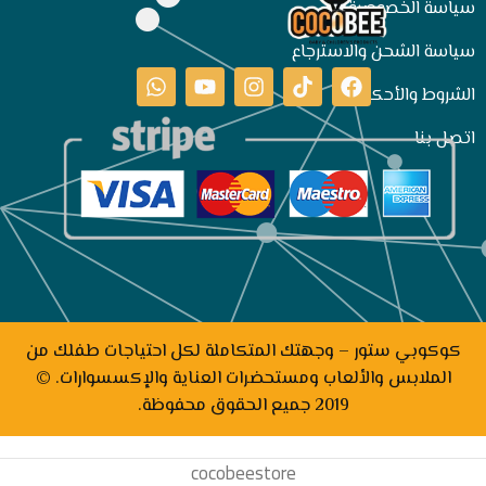
سياسة الخصوصية
سياسة الشحن والاسترجاع
الشروط والأحكام
اتصل بنا
كوكوبي ستور – وجهتك المتكاملة لكل احتياجات طفلك من
الملابس والألعاب ومستحضرات العناية والإكسسوارات. ©
2019 جميع الحقوق محفوظة.
cocobeestore