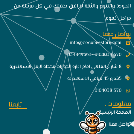
الجودة والتنوع والثقة لنرافق طفلك في كل مرحلة من
مراحل نموه.
تواصل معنا
info@cocobeestore.com​
01040381570 -034849663
8 شار ع الفلكى امام ادارة الجوازات محطة الرمل الاسكندرية
5شارع 45 ميامي الاسكندريه
01040381570
معلومات .
تابعنا
الصفحة الرئيسية
تواصل معنا