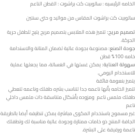
الخامه الرئيسيه : سالوبيت كت براشوت : القطن الناعم
سالوبيت كت براشوت المقاس من مواليد و حتي سنتين
تصميم مريح:
تتميز هذه الملابس بتصميم مريح يتيح للطفل حرية
الحركة.
جودة الصنع:
مصنوعة بجودة عالية لضمان المتانة والاستدامة
خامه 100% قطن
سهولة العناية:
يمكن غسلها في الغسالة، مما يجعلها عملية
للاستخدام اليومي.
يتميز بنعومة فائقة
تتميز الخامه بأنها ناعمه جدا لتناسب بشره طفلك وناعمه لتعطي
طفلك ملمس ناعم ومزوده بأشكال متناسقة ذات ملمس داخلي
ناعم
غير مسموح باستخدام المكوى مباشرة يمكن تنظيفه أيضا بالطريقة
الجافة المنتج ذو خامات ممتازة وجودة عالية مناسبة لك ولطفلك
ناعمة ورقيقة على البشرة.