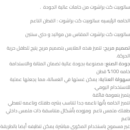
سالوبيت كت براشوت من خامات عالية الجودة .
الخامه الرئيسيه :سالوبيت كت براشوت : القطن الناعم
سالوبيت كت براشوت المقاس من مواليد و حتي سنتين
تصميم مريح:
تتميز هذه الملابس بتصميم مريح يتيح للطفل حرية
الحركة.
جودة الصنع:
مصنوعة بجودة عالية لضمان المتانة والاستدامة
خامه 100% قطن
سهولة العناية:
يمكن غسلها في الغسالة، مما يجعلها عملية
للاستخدام اليومي.
يتميز بنعومة فائقة
تتميز الخامه بأنها ناعمه جدا لتناسب بشره طفلك وناعمه لتعطي
طفلك ملمس ناعم ومزوده بأشكال متناسقة ذات ملمس داخلي
ناعم
غير مسموح باستخدام المكوى مباشرة يمكن تنظيفه أيضا بالطريقة