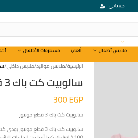
حسابى
ملابس أطفال
اْلعاب
مستلزمات الأطفال
أحذ
الرئيسية
/
ملابس مواليد
/
ملابس داخلي
/
سالو
سالوبيت كت باك 3 قطع جونيور
300
EGP
سالوبيت كت باك 3 قطع جونيور
100% انترلوك كما أنها من الخامات الرا