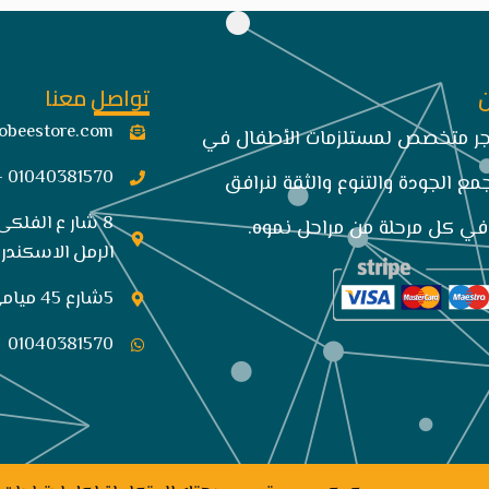
تواصل معنا
obeestore.com​
تجر متخصص لمستلزمات الأطفال في
01040381570 -034849663
مع الجودة والتنوع والثقة لنرافق
8 شار ع الفلكى
ي كل مرحلة من مراحل نموه.
الرمل الاسكندري
5شارع 45 ميامي الاسكندريه
01040381570