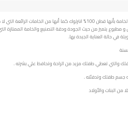
سالوبيت كت باك 3 قطع جونيور بودى كت جونيور باك 3 قطع : تتميز الخامة بأنها قطن 100% انتر
ة في حالة العناية الجيدة بها.
طفلك والتي تعطي طفلك مزيد من الراحة وتحافظ علي بشرته .
 من البنات والأولاد