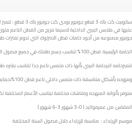
جونيور مصنوعه من أجود خامات قطن الانترلوك التي تدوم لفترات طويل
الخامة الرئيسية :قطن 100% لتناسب جسم طفلك في جميع فصول السنة
تتميزخامه البيجامة البيبي بأنها ذات ملمس ناعم جدا لتناسب بشره 
ومزوده بأشكال متناسقة ذات ملمس داخلي ناعم قطن 100%لحمايه جسم طفلك وتدفئته .
متوفر بألوانه المبهجه ونقاشات مختلفة ليناسب الأعمار المختلفة لكلا
المقاس: من عمرمواليد ( 0-3 شهور 3-6 شهور )
موسم الإرتداء : مناسبة للإرتداء خلال فصول السنة المختلفة