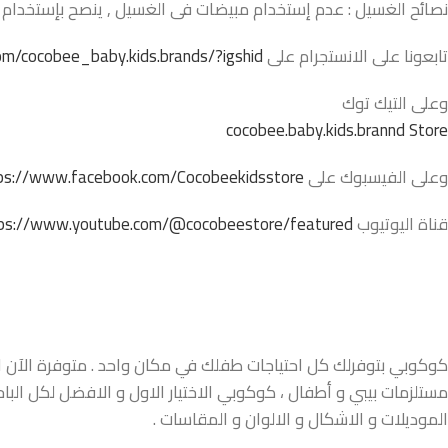
نصائح الغسيل : عدم إستخدام مبيضات فى الغسيل , ينصح بإستخدام ا
تابعونا على الانستجرام على
m/cocobee_baby.kids.brands/?igshid=
وعلى التيك توك
cocobee.baby.kids.brannd Store
وعلى الفيسبوك على
ps://www.facebook.com/Cocobeekidsstore/
قناة اليوتيوب
ps://www.youtube.com/@cocobeestore/featured
كوكوبي بتوفرلك كل احتياجات طفلك في مكان واحد . متوفرة الآن اونل
مستلزمات بيبي و أطفال ، كوكوبي الاختيار الاول و الافضل لكل البا
الموديلات و الاشكال و الالوان و المقاسات .