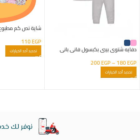
شاية نص كم مطبوع ا
110
EGP
دفايه شتوى بيبى بكبسول فانى بانى
تحديد أحد الخيارات
200
EGP
–
180
EGP
تحديد أحد الخيارات
نوفر لك خدم