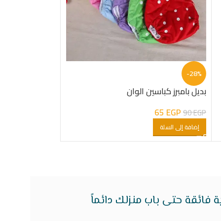
بنطلون بيبي مطب
-28%
5
EGP
–
70
EGP
بديل بامبرز كباسين الوان
تحديد أحد الخيارات
65
EGP
90
EGP
إضافة إلى السلة
فائقة حتى باب منزلك دائماً