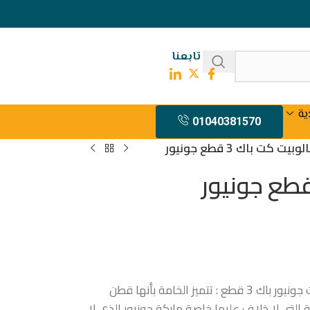
تابعنا
ية
01040381570
بيت كت باك 3 قطع جونيور
سالوبيت كت باك 3 قطع جونيور بودى كت جونيور باك 3 قطع : تتميز الخامة بأنها قطن
ئعة التي لا خلاف عليها خاصة ماركة جونيور الذي لا