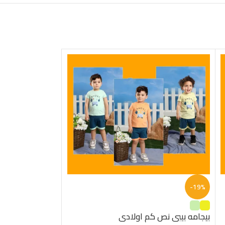
-19%
-19%
بيجامه بيبى نص كم اولادى
بيجامه بيبى نص 