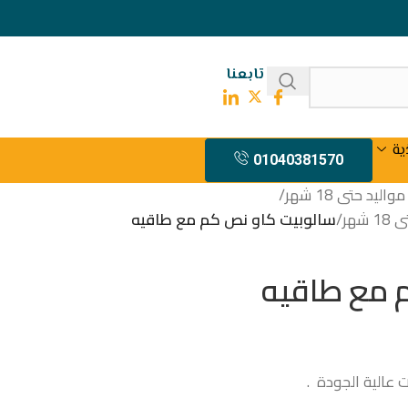
تابعنا
ية
01040381570
يد حتى 18 شهر
/
هر
/
سالوبيت كاو نص كم مع طاقيه
 مع طاقيه
عالية الجودة .