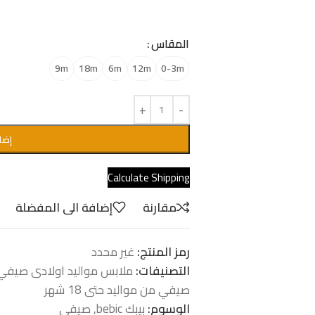
المقاس
9m
18m
6m
12m
0-3m
إضا
Calculate Shipping
مقارنة
إضافة الى المفضلة
رمز المنتج:
غير محدد
التصنيفات:
ملابس مواليد اولادى صيفي من م
صيفي من مواليد حتى 18 شهر
الوسوم:
بيبك bebic
,
صيفى