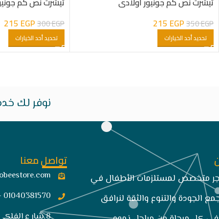
تيشرت نص كم جونيور اولادى
تيشرت نص كم جونيو
215
EGP
215
EGP
300
EGP
350
EGP
تحديد أحد الخيارات
تحديد أحد الخيارات
نوفر لك خدم
تواصل معنا
obeestore.com​
تجر متخصص لمستلزمات الأطفال في
01040381570 -034849663
مع الجودة والتنوع والثقة لنرافق
8 شار ع الفلكى