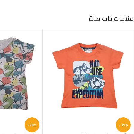
منتجات ذات صلة
-28%
-39%