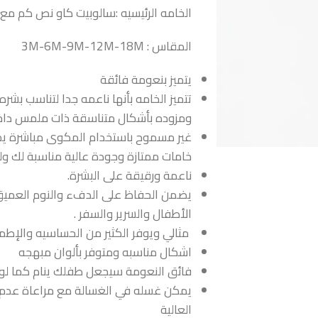
الخامه الرئيسيه :سالوبيت كاو نص كم مع 
المقاس : 3M-6M-9M-12M-18M
يتميز بنعومة فائقة
تتميز الخامه بأنها ناعمه جدا لتناسب 
ومزوده بأشكال متناسقة ذات ملمس داخ
غير مسموح باستخدام المكوى مباشرة يمك
خامات ممتازة وجودة عالية مناسبة لك و
ناعمة ورقيقة على البشرة.
يضمن الحفاظ على الدفء والنوم العميق ل
الأطفال والسرير والسفر .
مثالي ويوفر الكثير من الحساسيه والإطم
اشكال مناسبه ومتوفر بألوان مبهجه
فائق النعومة سيجعل طفلك ينام كما لو 
يمكن غسله في الغسالة مع مراعاة عدم ا
العالية