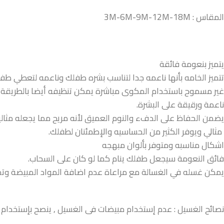
المقاس : 3M-6M-9M-12M-18M
يتميز بنعومة فائقة
تتميز الخامه بأنها ناعمه جدا لتناسب بشره طفلك وناعمه لتعطي 
غير مسموح باستخدام المكوى مباشرة يمكن تنظيفه أيضا بالطريقة ا
ناعمة ورقيقة على البشرة.
يضمن الحفاظ على الدفء والنوم العميق لأنه مريح مما يجعله مثاليا 
مثالي ويوفر الكثير من الحساسيه والإطمئنان لطفلك.
اشكال مناسبه ومتوفر بألوان مبهجه
فائق النعومة سيجعل طفلك ينام كما لو كان على السحاب.
يمكن غسله في الغسالة مع مراعاة عدم اضافة المواد المبيضة وتجنب
نصائح الغسيل : عدم إستخدام مبيضات فى الغسيل , ينصح بإستخدام ال