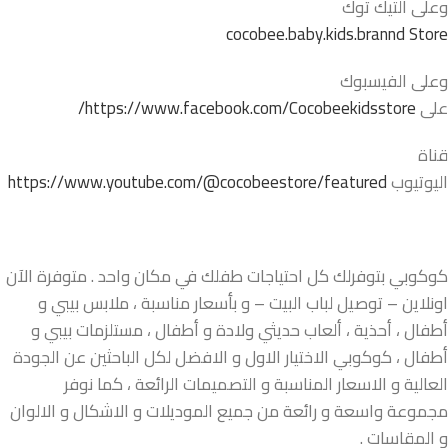
وعلى التيك توك
cocobee.baby.kids.brannd Store
وعلى الفيسبوك
على
https://www.facebook.com/Cocobeekidsstore/
قناة
اليوتيوب
https://www.youtube.com/@cocobeestore/featured
كوكوبي بتوفرلك كل احتياجات طفلك في مكان واحد . متوفرة الآن
اونلاين – توصيل لباب البيت – و بأسعار مناسبة ، ملابس بيبي و
أطفال ، أحذية ، ألعاب حديثي ولادة و أطفال ، مستلزمات بيبي و
أطفال ، كوكوبي الاختيار الاول و الافضل لكل الباحثين عن الجودة
العالية و الاسعار المناسبة و التصميمات الرائعة ، كما نوفر
مجموعة واسعة و رائعة من جميع الموديلات و الاشكال و الالوان
و المقاسات .