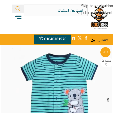
Skip to navigation
Skip to main content
01040381570
حسابى
-21%
بيعت ك
لها