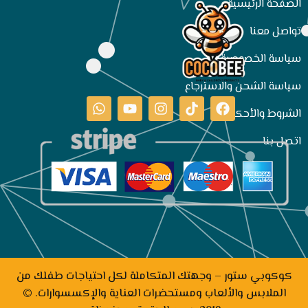
الصفحة الرئيسية
تواصل معنا
سياسة الخصوصية
سياسة الشحن والاسترجاع
الشروط والأحكام
اتصل بنا
كوكوبي ستور – وجهتك المتكاملة لكل احتياجات طفلك من
الملابس والألعاب ومستحضرات العناية والإكسسوارات. ©