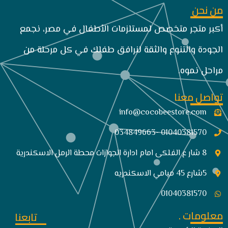
من نحن
أكبر متجر متخصص لمستلزمات الأطفال في مصر، نجمع
الجودة والتنوع والثقة لنرافق طفلك في كل مرحلة من
مراحل نموه.
تواصل معنا
info@cocobeestore.com​
01040381570 -034849663
8 شار ع الفلكى امام ادارة الجوازات محطة الرمل الاسكندرية
5شارع 45 ميامي الاسكندريه
01040381570
معلومات .
تابعنا