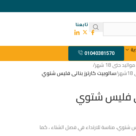
تابعنا
ية
01040381570
يد حتى 18 شهر
/
ر
/
سالوبيت كارترز بناتى فليس شتوي
تى فليس شتوي
ليس شتوي، مناسة للارتداء في فصل الشتاء ، كما