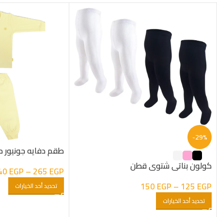
-29%
طقم دفايه جونيور م
كولون بناتى شتوى قطن
40
EGP
–
265
EGP
150
EGP
–
125
EGP
تحديد أحد الخيارات
تحديد أحد الخيارات