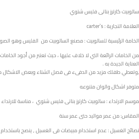
سالوبيت كارترز بناتى فليس شتوي
العلامة التجارية : carter`s
الخامة الرئيسية للسالوبيت : مصنع السالوبيت من الفليس وهو الصوف
من الخامات الرائعة التي لا خلاف عليها ، حيث تعتبر من أجود الخاما
العناية الجيدة به .
,وتعطي طفلك مزيد من الدفىء فى فصل الشتاء وبعض الاشكال مزود
متوفر اشكال والوان متنوعه
موسم الارتداء : سالوبيت كارترز بناتى فليس شتوي ، مناسة للارتدا
المقاس: من عمر مواليد حتى عمر سنة
نصائح الغسيل : عدم استخدام مبيضات فى الغسيل , ينصح باستخدام ال