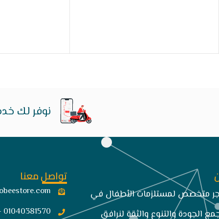
نوفر لك خدم
تواصل معنا
obeestore.com​
تجر متخصص لمستلزمات الأطفال في
01040381570 -034849663
مع الجودة والتنوع والثقة لنرافق