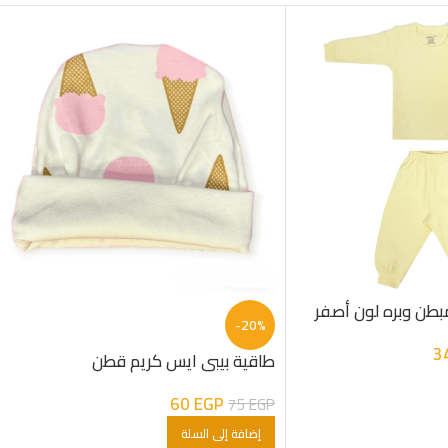
بطن وبره لون أصفر
-20%
3
طاقية بيبى ايس كريم قطن
60
EGP
75
EGP
إضافة إلى السلة