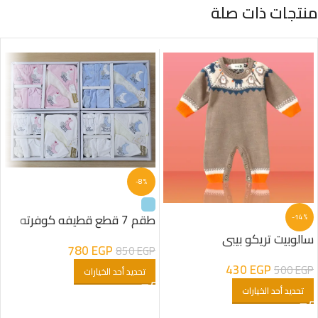
منتجات ذات صلة
-8%
طقم 7 قطع قطيفه كوفرته
-14%
مبطنه فرو شكل هلال اولادى
سالوبيت تريكو بيبى
780
EGP
850
EGP
430
EGP
500
EGP
تحديد أحد الخيارات
تحديد أحد الخيارات