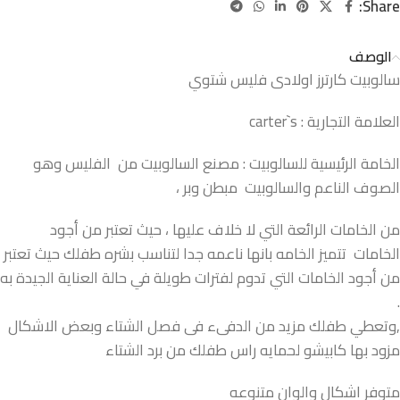
Share:
الوصف
سالوبيت كارترز اولادى فليس شتوي
العلامة التجارية : carter`s
الخامة الرئيسية للسالوبيت : مصنع السالوبيت من الفليس وهو
الصوف الناعم والسالوبيت مبطن وبر ،
من الخامات الرائعة التي لا خلاف عليها ، حيث تعتبر من أجود
الخامات تتميز الخامه بانها ناعمه جدا لتناسب بشره طفلك حيث تعتبر
من أجود الخامات التي تدوم لفترات طويلة في حالة العناية الجيدة به
.
,وتعطي طفلك مزيد من الدفىء فى فصل الشتاء وبعض الاشكال
مزود بها كابيشو لحمايه راس طفلك من برد الشتاء
متوفر اشكال والوان متنوعه