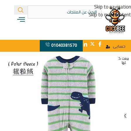
Skip to navigation
Skip to main content
01040381570
حسابى
بيعت ك
لها