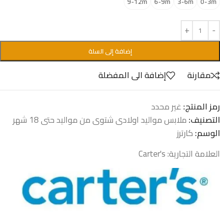
9-12m
6-9m
3-6m
0-3m
إضافة إلى السلة
مقارنة
إضافة الى المفضلة
رمز المنتج:
غير محدد
التصنيف:
ملابس مواليد اولادى شتوى من مواليد حتى 18 شهر
الوسم:
كارترز
العلامة التجارية:
Carter's