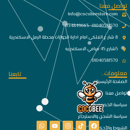
تواصل معنا
info@cocobeestore.com​
01040381570 -034849663
8 شار ع الفلكى امام ادارة الجوازات محطة الرمل الاسكندرية
5شارع 45 ميامي الاسكندريه
01040381570
معلومات .
تابعنا
الصفحة الرئيسية
تواصل معنا
سياسة الخصوصية
سياسة الشحن والاسترجاع
الشروط والأحكام