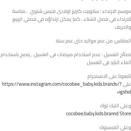
موسم الارتداء : سالوبيت كارترز اولادى فليس شتوي ، مناسة
للارتداء في فصل الشتاء ، كما يمكن ارتداؤه في فصلي الربيع
والخريف
المقاس: من عمر مواليد حتى عمر سنة
نصائح الغسيل : عدم استخدام مبيضات فى الغسيل , ينصح باستخدام
الماء البارد فى الغسيل
تابعونا على الانستجرام
على
https://www.instagram.com/cocobee_baby.kids.brands/?
igshid=
وعلى التيك توك
cocobee.baby.kids.brannd Store
وعلى الفيسبوك