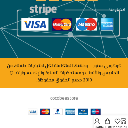
اتصل بنا
كوكوبي ستور – وجهتك المتكاملة لكل احتياجات طفلك من
الملابس والألعاب ومستحضرات العناية والإكسسوارات. ©
2019 جميع الحقوق محفوظة.
cocobeestore
المتجر
المفضلة
سلة التسوق
حسابي