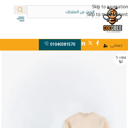
Skip to navigation
Skip to main content
01040381570
حسابى
بيعت ك
لها