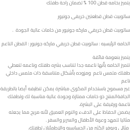
يتميز بخامه قطن 100 % لضمان راحة طفلك
سالوبيت قطن قطعتين خريفى جونيور
سالوبيت قطن خريفي ماركه جونيور من خامات عالية الجودة .
الخامه الرئيسيه : سالوبيت قطن خريفي ماركه جونيور : القطن الناعم
يتميز بنعومة فائقة
تتميز الخامه بأنها ناعمه جدا لتناسب بشره طفلك وناعمه لتعطي
طفلك ملمس ناعم ومزوده بأشكال متناسقة ذات ملمس داخلي
ناعم
غير مسموح باستخدام المكوى مباشرة يمكن تنظيفه أيضا بالطريقة
الجافةالمنتج ذو خامات ممتازة وجودة عالية مناسبة لك ولطفلك
ناعمة ورقيقة على البشرة.
يضمن الحفاظ على الدفء والنوم العميق لأنه مريح مما يجعله
مثاليا للمهد وعربة الأطفال والسرير والسفر .
مثالي ويوفر الكثير من الحساسيه والإطمئنان لطفلك.