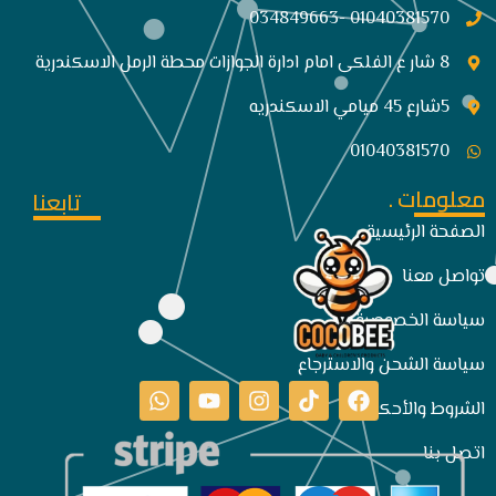
01040381570 -034849663
8 شار ع الفلكى امام ادارة الجوازات محطة الرمل الاسكندرية
5شارع 45 ميامي الاسكندريه
01040381570
معلومات .
تابعنا
الصفحة الرئيسية
تواصل معنا
سياسة الخصوصية
سياسة الشحن والاسترجاع
الشروط والأحكام
اتصل بنا