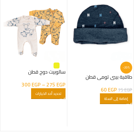
-20%
سالوبيت دوج قطن
طاقية بيبى تومى قطن
300
EGP
–
275
EGP
60
EGP
75
EGP
تحديد أحد الخيارات
إضافة إلى السلة